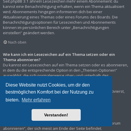
Seit phpBB 3.1 ähneln Lesezeichen mehr einem Abonnement: du
kannst eine Benachrichtigung erhalten, wenn ein Thema aktualisiert
wird. Abonnements hingegen informieren dich bei einer
Aktualisierung eines Themas oder eines Forums des Boards. Die
Benachrichtigungsoptionen für Lesezeichen und Abonnements
können im persönlichen Bereich unter „Benachrichtigungen
einstellen“ geändert werden.
Nach oben
Wie kann ich ein Lesezeichen auf ein Thema setzen oder ein
Thema abonnieren?
Du kannst ein Lesezeichen auf ein Thema setzen oder es abonnieren,
in dem du die entsprechende Option in den „Themen-Optionen“
auswählst, die sich normalerweise ober- und unterhalb des
Diskussionsverlaufs des Themas befinden.
Diese Website nutzt Cookies, um dir den
Wenn du bei der Antwort auf ein Thema die Option „Mich
benachrichtigen, sobald eine Antwort geschrieben wurde“ aktivierst,
bestmöglichen Komfort bei der Nutzung zu
wird das Thema ebenfalls für dich abonniert.
bieten.
Mehr erfahren
Nach oben
Verstanden!
Wie kann ich ein Forum abonnieren?
Um ein Forum zu abonnieren, verwende im Forum den Link „Forum
abonnieren“, der sich meist am Ende der Seite befindet.