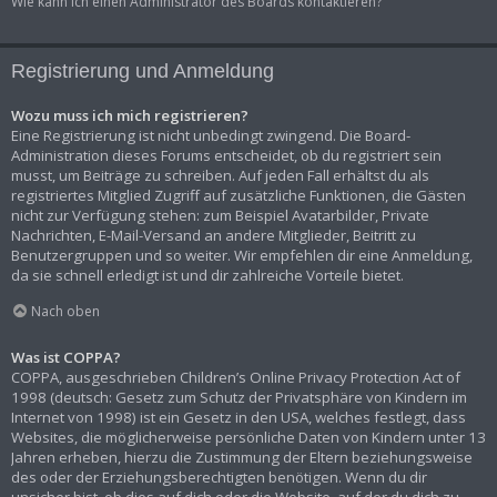
Wie kann ich einen Administrator des Boards kontaktieren?
Registrierung und Anmeldung
Wozu muss ich mich registrieren?
Eine Registrierung ist nicht unbedingt zwingend. Die Board-
Administration dieses Forums entscheidet, ob du registriert sein
musst, um Beiträge zu schreiben. Auf jeden Fall erhältst du als
registriertes Mitglied Zugriff auf zusätzliche Funktionen, die Gästen
nicht zur Verfügung stehen: zum Beispiel Avatarbilder, Private
Nachrichten, E-Mail-Versand an andere Mitglieder, Beitritt zu
Benutzergruppen und so weiter. Wir empfehlen dir eine Anmeldung,
da sie schnell erledigt ist und dir zahlreiche Vorteile bietet.
Nach oben
Was ist COPPA?
COPPA, ausgeschrieben Children’s Online Privacy Protection Act of
1998 (deutsch: Gesetz zum Schutz der Privatsphäre von Kindern im
Internet von 1998) ist ein Gesetz in den USA, welches festlegt, dass
Websites, die möglicherweise persönliche Daten von Kindern unter 13
Jahren erheben, hierzu die Zustimmung der Eltern beziehungsweise
des oder der Erziehungsberechtigten benötigen. Wenn du dir
unsicher bist, ob dies auf dich oder die Website, auf der du dich zu