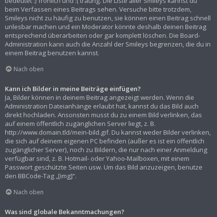
bedeutet :) fröhlich und :( traurig. Die Liste aller Smileys kannst du
beim Verfassen eines Beitrags sehen. Versuche bitte trotzdem,
Smileys nicht zu häufig zu benutzen, sie können einen Beitrag schnell
unlesbar machen und ein Moderator könnte deshalb deinen Beitrag
entsprechend überarbeiten oder gar komplett löschen. Die Board-
Administration kann auch die Anzahl der Smileys begrenzen, die du in
einem Beitrag benutzen kannst.
Nach oben
Kann ich Bilder in meine Beiträge einfügen?
Ja, Bilder können in deinem Beitrag angezeigt werden. Wenn die
Administration Dateianhänge erlaubt hat, kannst du das Bild auch
direkt hochladen. Ansonsten musst du zu einem Bild verlinken, das
auf einem öffentlich zugänglichen Server liegt, z. B.
http://www.domain.tld/mein-bild.gif. Du kannst weder Bilder verlinken,
die sich auf deinem eigenen PC befinden (außer es ist ein öffentlich
zugänglicher Server), noch zu Bildern, die nur nach einer Anmeldung
verfügbar sind, z. B. Hotmail- oder Yahoo-Mailboxen, mit einem
Passwort geschützte Seiten usw. Um das Bild anzuzeigen, benutze
den BBCode-Tag „[img]“.
Nach oben
Was sind globale Bekanntmachungen?