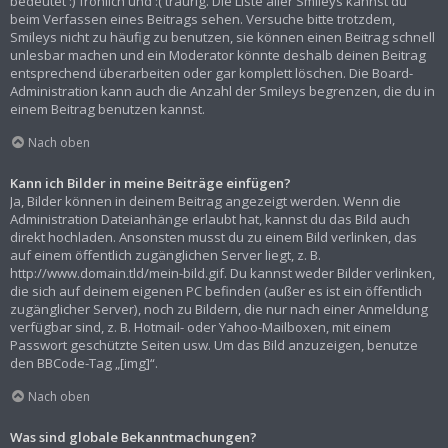
bedeutet :) fröhlich und :( traurig. Die Liste aller Smileys kannst du
beim Verfassen eines Beitrags sehen. Versuche bitte trotzdem,
Smileys nicht zu häufig zu benutzen, sie können einen Beitrag schnell
unlesbar machen und ein Moderator könnte deshalb deinen Beitrag
entsprechend überarbeiten oder gar komplett löschen. Die Board-
Administration kann auch die Anzahl der Smileys begrenzen, die du in
einem Beitrag benutzen kannst.
Nach oben
Kann ich Bilder in meine Beiträge einfügen?
Ja, Bilder können in deinem Beitrag angezeigt werden. Wenn die
Administration Dateianhänge erlaubt hat, kannst du das Bild auch
direkt hochladen. Ansonsten musst du zu einem Bild verlinken, das
auf einem öffentlich zugänglichen Server liegt, z. B.
http://www.domain.tld/mein-bild.gif. Du kannst weder Bilder verlinken,
die sich auf deinem eigenen PC befinden (außer es ist ein öffentlich
zugänglicher Server), noch zu Bildern, die nur nach einer Anmeldung
verfügbar sind, z. B. Hotmail- oder Yahoo-Mailboxen, mit einem
Passwort geschützte Seiten usw. Um das Bild anzuzeigen, benutze
den BBCode-Tag „[img]“.
Nach oben
Was sind globale Bekanntmachungen?