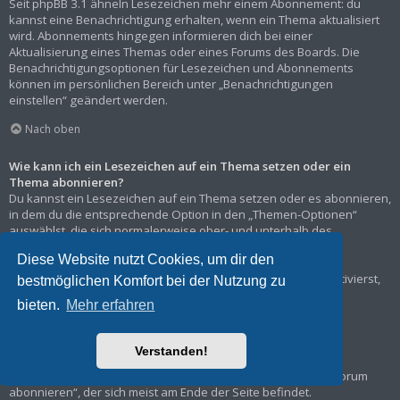
Seit phpBB 3.1 ähneln Lesezeichen mehr einem Abonnement: du
kannst eine Benachrichtigung erhalten, wenn ein Thema aktualisiert
wird. Abonnements hingegen informieren dich bei einer
Aktualisierung eines Themas oder eines Forums des Boards. Die
Benachrichtigungsoptionen für Lesezeichen und Abonnements
können im persönlichen Bereich unter „Benachrichtigungen
einstellen“ geändert werden.
Nach oben
Wie kann ich ein Lesezeichen auf ein Thema setzen oder ein
Thema abonnieren?
Du kannst ein Lesezeichen auf ein Thema setzen oder es abonnieren,
in dem du die entsprechende Option in den „Themen-Optionen“
auswählst, die sich normalerweise ober- und unterhalb des
Diskussionsverlaufs des Themas befinden.
Diese Website nutzt Cookies, um dir den
Wenn du bei der Antwort auf ein Thema die Option „Mich
benachrichtigen, sobald eine Antwort geschrieben wurde“ aktivierst,
bestmöglichen Komfort bei der Nutzung zu
wird das Thema ebenfalls für dich abonniert.
bieten.
Mehr erfahren
Nach oben
Verstanden!
Wie kann ich ein Forum abonnieren?
Um ein Forum zu abonnieren, verwende im Forum den Link „Forum
abonnieren“, der sich meist am Ende der Seite befindet.