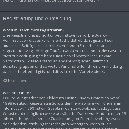
Wie kann ich einen Administrator des Boards kontaktieren?
Registrierung und Anmeldung
Wozu muss ich mich registrieren?
Eine Registrierung ist nicht unbedingt zwingend. Die Board-
Administration dieses Forums entscheidet, ob du registriert sein
musst, um Beiträge zu schreiben. Auf jeden Fall erhältst du als
registriertes Mitglied Zugriff auf zusätzliche Funktionen, die Gästen
nicht zur Verfügung stehen: zum Beispiel Avatarbilder, Private
Nachrichten, E-Mail-Versand an andere Mitglieder, Beitritt zu
Benutzergruppen und so weiter. Wir empfehlen dir eine Anmeldung,
da sie schnell erledigt ist und dir zahlreiche Vorteile bietet.
Nach oben
Was ist COPPA?
COPPA, ausgeschrieben Children’s Online Privacy Protection Act of
1998 (deutsch: Gesetz zum Schutz der Privatsphäre von Kindern im
Internet von 1998) ist ein Gesetz in den USA, welches festlegt, dass
Websites, die möglicherweise persönliche Daten von Kindern unter 13
Jahren erheben, hierzu die Zustimmung der Eltern beziehungsweise
des oder der Erziehungsberechtigten benötigen. Wenn du dir
unsicher bist, ob dies auf dich oder die Website, auf der du dich zu