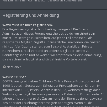
Wie kann ich einen Administrator des Boards kontaktieren?
Registrierung und Anmeldung
Wozu muss ich mich registrieren?
Eine Registrierung ist nicht unbedingt zwingend. Die Board-
Administration dieses Forums entscheidet, ob du registriert sein
musst, um Beiträge zu schreiben. Auf jeden Fall erhältst du als
registriertes Mitglied Zugriff auf zusätzliche Funktionen, die Gästen
nicht zur Verfügung stehen: zum Beispiel Avatarbilder, Private
Nachrichten, E-Mail-Versand an andere Mitglieder, Beitritt zu
Benutzergruppen und so weiter. Wir empfehlen dir eine Anmeldung,
da sie schnell erledigt ist und dir zahlreiche Vorteile bietet.
Nach oben
Was ist COPPA?
COPPA, ausgeschrieben Children’s Online Privacy Protection Act of
1998 (deutsch: Gesetz zum Schutz der Privatsphäre von Kindern im
Internet von 1998) ist ein Gesetz in den USA, welches festlegt, dass
Websites, die möglicherweise persönliche Daten von Kindern unter 13
Jahren erheben, hierzu die Zustimmung der Eltern beziehungsweise
des oder der Erziehungsberechtigten benötigen. Wenn du dir
unsicher bist, ob dies auf dich oder die Website, auf der du dich zu