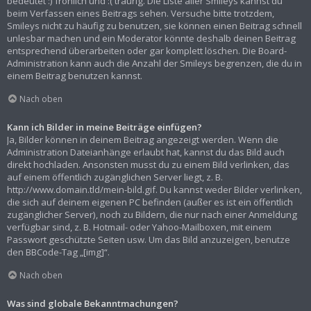
bedeutet :) fröhlich und :( traurig. Die Liste aller Smileys kannst du
beim Verfassen eines Beitrags sehen. Versuche bitte trotzdem,
Smileys nicht zu häufig zu benutzen, sie können einen Beitrag schnell
unlesbar machen und ein Moderator könnte deshalb deinen Beitrag
entsprechend überarbeiten oder gar komplett löschen. Die Board-
Administration kann auch die Anzahl der Smileys begrenzen, die du in
einem Beitrag benutzen kannst.
Nach oben
Kann ich Bilder in meine Beiträge einfügen?
Ja, Bilder können in deinem Beitrag angezeigt werden. Wenn die
Administration Dateianhänge erlaubt hat, kannst du das Bild auch
direkt hochladen. Ansonsten musst du zu einem Bild verlinken, das
auf einem öffentlich zugänglichen Server liegt, z. B.
http://www.domain.tld/mein-bild.gif. Du kannst weder Bilder verlinken,
die sich auf deinem eigenen PC befinden (außer es ist ein öffentlich
zugänglicher Server), noch zu Bildern, die nur nach einer Anmeldung
verfügbar sind, z. B. Hotmail- oder Yahoo-Mailboxen, mit einem
Passwort geschützte Seiten usw. Um das Bild anzuzeigen, benutze
den BBCode-Tag „[img]“.
Nach oben
Was sind globale Bekanntmachungen?