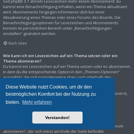
Seit phpBB 3.1 ähneln Lesezeichen mehr einem Abonnement: du
kannst eine Benachrichtigung erhalten, wenn ein Thema aktualisiert
wird. Abonnements hingegen informieren dich bei einer
Aktualisierung eines Themas oder eines Forums des Boards. Die
Benachrichtigungsoptionen für Lesezeichen und Abonnements
können im persönlichen Bereich unter „Benachrichtigungen
einstellen“ geändert werden.
Nach oben
Wie kann ich ein Lesezeichen auf ein Thema setzen oder ein
Thema abonnieren?
Du kannst ein Lesezeichen auf ein Thema setzen oder es abonnieren,
in dem du die entsprechende Option in den „Themen-Optionen“
auswählst, die sich normalerweise ober- und unterhalb des
Diskussionsverlaufs des Themas befinden.
Diese Website nutzt Cookies, um dir den
Wenn du bei der Antwort auf ein Thema die Option „Mich
benachrichtigen, sobald eine Antwort geschrieben wurde“ aktivierst,
bestmöglichen Komfort bei der Nutzung zu
wird das Thema ebenfalls für dich abonniert.
bieten.
Mehr erfahren
Nach oben
Verstanden!
Wie kann ich ein Forum abonnieren?
Um ein Forum zu abonnieren, verwende im Forum den Link „Forum
abonnieren“, der sich meist am Ende der Seite befindet.