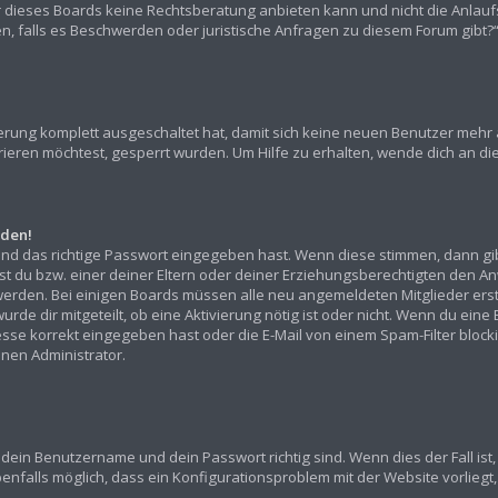
r dieses Boards keine Rechtsberatung anbieten kann und nicht die Anlaufst
den, falls es Beschwerden oder juristische Anfragen zu diesem Forum gibt
rierung komplett ausgeschaltet hat, damit sich keine neuen Benutzer mehr
ieren möchtest, gesperrt wurden. Um Hilfe zu erhalten, wende dich an die
lden!
und das richtige Passwort eingegeben hast. Wenn diese stimmen, dann gi
sst du bzw. einer deiner Eltern oder deiner Erziehungsberechtigten den An
ert werden. Bei einigen Boards müssen alle neu angemeldeten Mitglieder er
urde dir mitgeteilt, ob eine Aktivierung nötig ist oder nicht. Wenn du eine
e korrekt eingegeben hast oder die E-Mail von einem Spam-Filter blockier
nen Administrator.
 dein Benutzername und dein Passwort richtig sind. Wenn dies der Fall is
benfalls möglich, dass ein Konfigurationsproblem mit der Website vorliegt