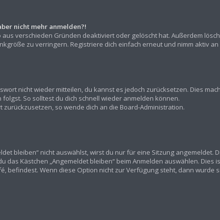
h aber nicht mehr anmelden?!
o aus verschieden Gründen deaktiviert oder gelöscht hat. Außerdem lösch
kgröße zu verringern. Registriere dich einfach erneut und nimm aktiv an 
asswort nicht wieder mitteilen, du kannst es jedoch zurücksetzen. Dies ma
olgst. So solltest du dich schnell wieder anmelden können.
ort zurückzusetzen, so wende dich an die Board-Administration.
t bleiben“ nicht auswählst, wirst du nur für eine Sitzung angemeldet. 
 du das Kästchen „Angemeldet bleiben“ beim Anmelden auswählen. Dies is
fé, befindest. Wenn diese Option nicht zur Verfügung steht, dann wurde s