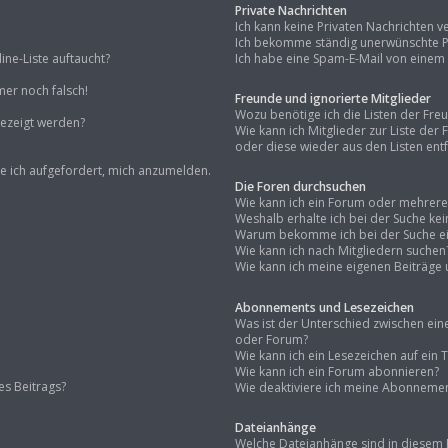
Private Nachrichten
Ich kann keine Privaten Nachrichten v
Ich bekomme ständig unerwünschte Pr
ne-Liste auftaucht?
Ich habe eine Spam-E-Mail von einem 
mer noch falsch!
Freunde und ignorierte Mitglieder
Wozu benötige ich die Listen der Fre
gezeigt werden?
Wie kann ich Mitglieder zur Liste der
oder diese wieder aus den Listen ent
de ich aufgefordert, mich anzumelden.
Die Foren durchsuchen
Wie kann ich ein Forum oder mehrer
Weshalb erhalte ich bei der Suche ke
Warum bekomme ich bei der Suche ein
Wie kann ich nach Mitgliedern suchen
Wie kann ich meine eigenen Beiträge
Abonnements und Lesezeichen
Was ist der Unterschied zwischen e
oder Forum?
Wie kann ich ein Lesezeichen auf ei
Wie kann ich ein Forum abonnieren?
es Beitrags?
Wie deaktiviere ich meine Abonneme
Dateianhänge
Welche Dateianhänge sind in diesem 