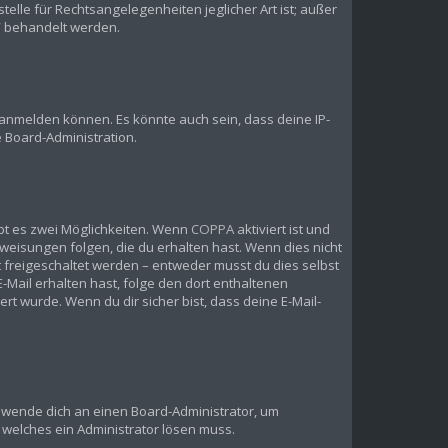
elle für Rechtsangelegenheiten jeglicher Art ist; außer
?“ behandelt werden.
 anmelden können. Es könnte auch sein, dass deine IP-
 Board-Administration.
bt es zwei Möglichkeiten. Wenn
COPPA
aktiviert ist und
weisungen folgen, die du erhalten hast. Wenn dies nicht
st freigeschaltet werden – entweder musst du dies selbst
 E-Mail erhalten hast, folge den dort enthaltenen
t wurde. Wenn du dir sicher bist, dass deine E-Mail-
t, wende dich an einen Board-Administrator, um
, welches ein Administrator lösen muss.