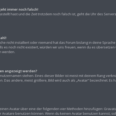
geht immer noch falsch!
gestellt hast und die Zeit trotzdem noch falsch ist, geht die Uhr des Server
ahl!
he nicht installiert oder niemand hat das Forum bislang in deine Sprache 
alls es noch nicht existiert, würden wir uns freuen, wenn du es übersetz
 werden.
amen angezeigt werden?
nutzernamen stehen. Eines dieser Bilder ist meist mit deinem Rang verknü
 Das andere, meist größere, Bild wird auch als „Avatar“ bezeichnet. Es han
“ einen Avatar über eine der folgenden vier Methoden hinzufügen: Gravat
r Avatare benutzen können. Wenn du keinen Avatar benutzen kannst, sollt