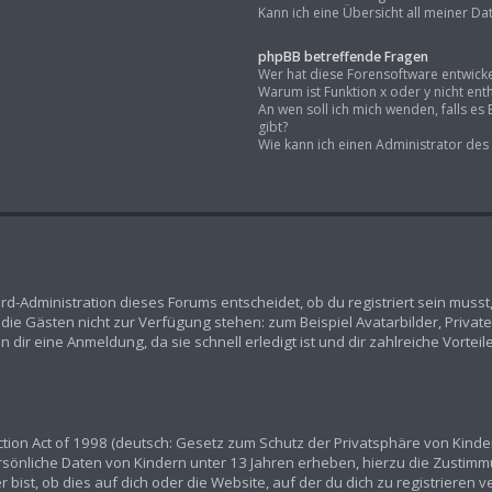
Kann ich eine Übersicht all meiner D
phpBB betreffende Fragen
Wer hat diese Forensoftware entwicke
Warum ist Funktion x oder y nicht ent
An wen soll ich mich wenden, falls e
gibt?
Wie kann ich einen Administrator des
rd-Administration dieses Forums entscheidet, ob du registriert sein musst,
n, die Gästen nicht zur Verfügung stehen: zum Beispiel Avatarbilder, Priva
dir eine Anmeldung, da sie schnell erledigt ist und dir zahlreiche Vorteile
ion Act of 1998 (deutsch: Gesetz zum Schutz der Privatsphäre von Kindern
ersönliche Daten von Kindern unter 13 Jahren erheben, hierzu die Zustim
ist, ob dies auf dich oder die Website, auf der du dich zu registrieren ver