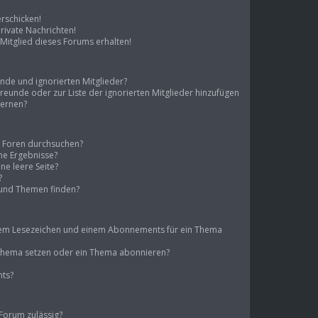
erschicken!
ivate Nachrichten!
Mitglied dieses Forums erhalten!
unde und ignorierten Mitglieder?
 Freunde oder zur Liste der ignorierten Mitglieder hinzufügen
fernen?
e Foren durchsuchen?
ine Ergebnisse?
e leere Seite?
?
 und Themen finden?
inem Lesezeichen und einem Abonnements für ein Thema
n Thema setzen oder ein Thema abonnieren?
nts?
Forum zulässig?