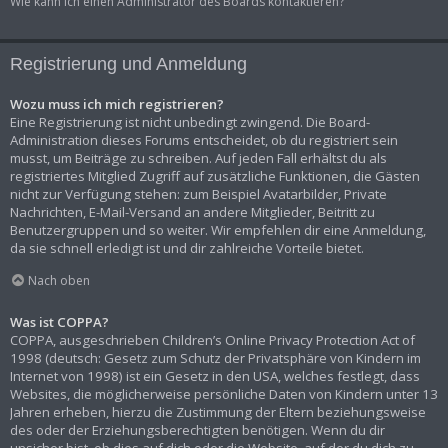
Wie kann ich einen Administrator des Boards kontaktieren?
Registrierung und Anmeldung
Wozu muss ich mich registrieren?
Eine Registrierung ist nicht unbedingt zwingend. Die Board-
Administration dieses Forums entscheidet, ob du registriert sein
musst, um Beiträge zu schreiben. Auf jeden Fall erhältst du als
registriertes Mitglied Zugriff auf zusätzliche Funktionen, die Gästen
nicht zur Verfügung stehen: zum Beispiel Avatarbilder, Private
Nachrichten, E-Mail-Versand an andere Mitglieder, Beitritt zu
Benutzergruppen und so weiter. Wir empfehlen dir eine Anmeldung,
da sie schnell erledigt ist und dir zahlreiche Vorteile bietet.
Nach oben
Was ist COPPA?
COPPA, ausgeschrieben Children’s Online Privacy Protection Act of
1998 (deutsch: Gesetz zum Schutz der Privatsphäre von Kindern im
Internet von 1998) ist ein Gesetz in den USA, welches festlegt, dass
Websites, die möglicherweise persönliche Daten von Kindern unter 13
Jahren erheben, hierzu die Zustimmung der Eltern beziehungsweise
des oder der Erziehungsberechtigten benötigen. Wenn du dir
unsicher bist, ob dies auf dich oder die Website, auf der du dich zu