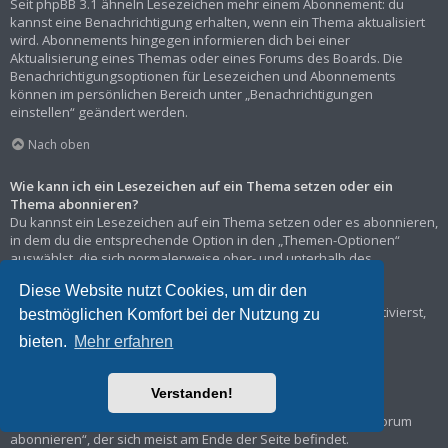
Seit phpBB 3.1 ähneln Lesezeichen mehr einem Abonnement: du
kannst eine Benachrichtigung erhalten, wenn ein Thema aktualisiert
wird. Abonnements hingegen informieren dich bei einer
Aktualisierung eines Themas oder eines Forums des Boards. Die
Benachrichtigungsoptionen für Lesezeichen und Abonnements
können im persönlichen Bereich unter „Benachrichtigungen
einstellen“ geändert werden.
Nach oben
Wie kann ich ein Lesezeichen auf ein Thema setzen oder ein
Thema abonnieren?
Du kannst ein Lesezeichen auf ein Thema setzen oder es abonnieren,
in dem du die entsprechende Option in den „Themen-Optionen“
auswählst, die sich normalerweise ober- und unterhalb des
Diskussionsverlaufs des Themas befinden.
Diese Website nutzt Cookies, um dir den
Wenn du bei der Antwort auf ein Thema die Option „Mich
benachrichtigen, sobald eine Antwort geschrieben wurde“ aktivierst,
bestmöglichen Komfort bei der Nutzung zu
wird das Thema ebenfalls für dich abonniert.
bieten.
Mehr erfahren
Nach oben
Verstanden!
Wie kann ich ein Forum abonnieren?
Um ein Forum zu abonnieren, verwende im Forum den Link „Forum
abonnieren“, der sich meist am Ende der Seite befindet.