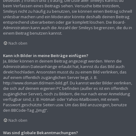
bedeutet :) fröhlich und :( traurig. Die Liste aller Smileys kannst du
beim Verfassen eines Beitrags sehen. Versuche bitte trotzdem,
Smileys nicht zu häufig zu benutzen, sie können einen Beitrag schnell
unlesbar machen und ein Moderator könnte deshalb deinen Beitrag
entsprechend überarbeiten oder gar komplett löschen. Die Board-
Administration kann auch die Anzahl der Smileys begrenzen, die du in
einem Beitrag benutzen kannst.
Nach oben
Kann ich Bilder in meine Beiträge einfügen?
Ja, Bilder können in deinem Beitrag angezeigt werden. Wenn die
Administration Dateianhänge erlaubt hat, kannst du das Bild auch
direkt hochladen. Ansonsten musst du zu einem Bild verlinken, das
auf einem öffentlich zugänglichen Server liegt, z. B.
http://www.domain.tld/mein-bild.gif. Du kannst weder Bilder verlinken,
die sich auf deinem eigenen PC befinden (außer es ist ein öffentlich
zugänglicher Server), noch zu Bildern, die nur nach einer Anmeldung
verfügbar sind, z. B. Hotmail- oder Yahoo-Mailboxen, mit einem
Passwort geschützte Seiten usw. Um das Bild anzuzeigen, benutze
den BBCode-Tag „[img]“.
Nach oben
Was sind globale Bekanntmachungen?