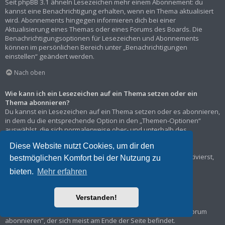
Seit phpBB 3.1 ähneln Lesezeichen mehr einem Abonnement: du
kannst eine Benachrichtigung erhalten, wenn ein Thema aktualisiert
wird. Abonnements hingegen informieren dich bei einer
Aktualisierung eines Themas oder eines Forums des Boards. Die
Benachrichtigungsoptionen für Lesezeichen und Abonnements
können im persönlichen Bereich unter „Benachrichtigungen
einstellen“ geändert werden.
Nach oben
Wie kann ich ein Lesezeichen auf ein Thema setzen oder ein
Thema abonnieren?
Du kannst ein Lesezeichen auf ein Thema setzen oder es abonnieren,
in dem du die entsprechende Option in den „Themen-Optionen“
auswählst, die sich normalerweise ober- und unterhalb des
Diskussionsverlaufs des Themas befinden.
Diese Website nutzt Cookies, um dir den
Wenn du bei der Antwort auf ein Thema die Option „Mich
benachrichtigen, sobald eine Antwort geschrieben wurde“ aktivierst,
bestmöglichen Komfort bei der Nutzung zu
wird das Thema ebenfalls für dich abonniert.
bieten.
Mehr erfahren
Nach oben
Verstanden!
Wie kann ich ein Forum abonnieren?
Um ein Forum zu abonnieren, verwende im Forum den Link „Forum
abonnieren“, der sich meist am Ende der Seite befindet.