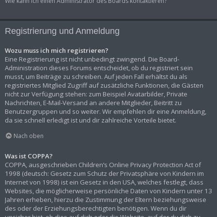
Wie kann ich einen Administrator des Boards kontaktieren?
Registrierung und Anmeldung
Wozu muss ich mich registrieren?
Eine Registrierung ist nicht unbedingt zwingend. Die Board-
Administration dieses Forums entscheidet, ob du registriert sein
musst, um Beiträge zu schreiben. Auf jeden Fall erhältst du als
registriertes Mitglied Zugriff auf zusätzliche Funktionen, die Gästen
nicht zur Verfügung stehen: zum Beispiel Avatarbilder, Private
Nachrichten, E-Mail-Versand an andere Mitglieder, Beitritt zu
Benutzergruppen und so weiter. Wir empfehlen dir eine Anmeldung,
da sie schnell erledigt ist und dir zahlreiche Vorteile bietet.
Nach oben
Was ist COPPA?
COPPA, ausgeschrieben Children’s Online Privacy Protection Act of
1998 (deutsch: Gesetz zum Schutz der Privatsphäre von Kindern im
Internet von 1998) ist ein Gesetz in den USA, welches festlegt, dass
Websites, die möglicherweise persönliche Daten von Kindern unter 13
Jahren erheben, hierzu die Zustimmung der Eltern beziehungsweise
des oder der Erziehungsberechtigten benötigen. Wenn du dir
unsicher bist, ob dies auf dich oder die Website, auf der du dich zu