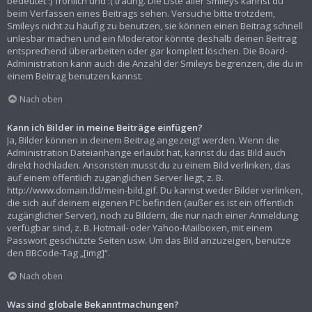
bedeutet :) fröhlich und :( traurig. Die Liste aller Smileys kannst du
beim Verfassen eines Beitrags sehen. Versuche bitte trotzdem,
Smileys nicht zu häufig zu benutzen, sie können einen Beitrag schnell
unlesbar machen und ein Moderator könnte deshalb deinen Beitrag
entsprechend überarbeiten oder gar komplett löschen. Die Board-
Administration kann auch die Anzahl der Smileys begrenzen, die du in
einem Beitrag benutzen kannst.
Nach oben
Kann ich Bilder in meine Beiträge einfügen?
Ja, Bilder können in deinem Beitrag angezeigt werden. Wenn die
Administration Dateianhänge erlaubt hat, kannst du das Bild auch
direkt hochladen. Ansonsten musst du zu einem Bild verlinken, das
auf einem öffentlich zugänglichen Server liegt, z. B.
http://www.domain.tld/mein-bild.gif. Du kannst weder Bilder verlinken,
die sich auf deinem eigenen PC befinden (außer es ist ein öffentlich
zugänglicher Server), noch zu Bildern, die nur nach einer Anmeldung
verfügbar sind, z. B. Hotmail- oder Yahoo-Mailboxen, mit einem
Passwort geschützte Seiten usw. Um das Bild anzuzeigen, benutze
den BBCode-Tag „[img]“.
Nach oben
Was sind globale Bekanntmachungen?