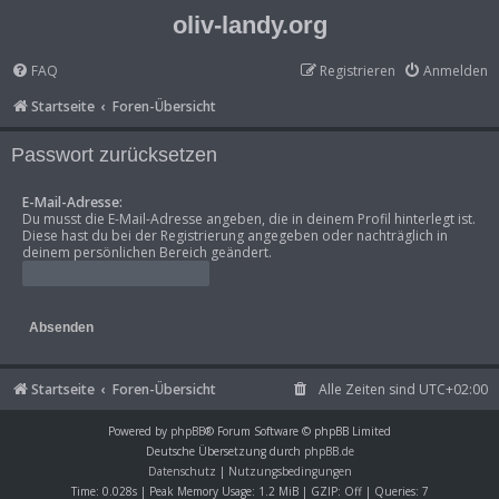
oliv-landy.org
FAQ
Registrieren
Anmelden
Startseite
Foren-Übersicht
Passwort zurücksetzen
E-Mail-Adresse:
Du musst die E-Mail-Adresse angeben, die in deinem Profil hinterlegt ist.
Diese hast du bei der Registrierung angegeben oder nachträglich in
deinem persönlichen Bereich geändert.
Startseite
Foren-Übersicht
Alle Zeiten sind
UTC+02:00
Powered by
phpBB
® Forum Software © phpBB Limited
Deutsche Übersetzung durch
phpBB.de
Datenschutz
|
Nutzungsbedingungen
Time: 0.028s
| Peak Memory Usage: 1.2 MiB | GZIP: Off |
Queries: 7