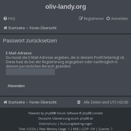
oliv-landy.org
FAQ
Registrieren
Anmelden
Startseite
Foren-Übersicht
Passwort zurücksetzen
E-Mail-Adresse:
Du musst die E-Mail-Adresse angeben, die in deinem Profil hinterlegt ist.
Diese hast du bei der Registrierung angegeben oder nachträglich in
deinem persönlichen Bereich geändert.
Startseite
Foren-Übersicht
Alle Zeiten sind
UTC+02:00
Powered by
phpBB
® Forum Software © phpBB Limited
Deutsche Übersetzung durch
phpBB.de
Datenschutz
|
Nutzungsbedingungen
Time: 0.032s
| Peak Memory Usage: 1.2 MiB | GZIP: Off |
Queries: 7