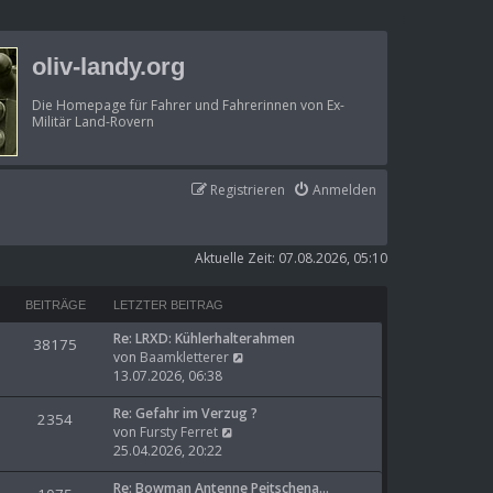
oliv-landy.org
Die Homepage für Fahrer und Fahrerinnen von Ex-
Militär Land-Rovern
Registrieren
Anmelden
Aktuelle Zeit: 07.08.2026, 05:10
BEITRÄGE
LETZTER BEITRAG
Re: LRXD: Kühlerhalterahmen
38175
N
von
Baamkletterer
e
13.07.2026, 06:38
u
e
Re: Gefahr im Verzug ?
2354
N
s
von
Fursty Ferret
e
t
25.04.2026, 20:22
u
e
e
r
Re: Bowman Antenne Peitschena…