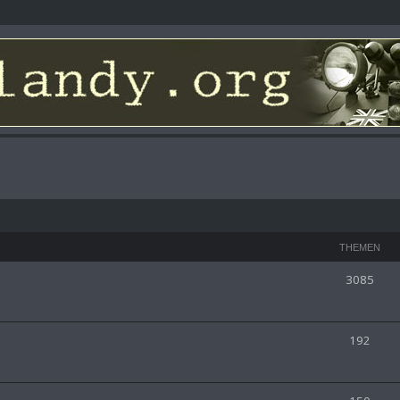
THEMEN
3085
192