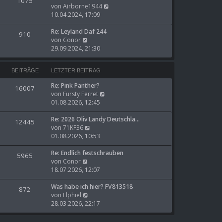
1075
s
N
B
von
Airborne1944
t
e
e
10.04.2024, 17:09
e
u
i
r
e
t
Re: Leyland Daf 244
910
N
B
s
r
von
Conor
e
e
t
a
29.09.2024, 21:30
u
i
e
g
e
t
r
BEITRÄGE
LETZTER BEITRAG
s
r
B
t
a
e
Re: Pink Panther?
16007
e
g
i
N
von
Fursty Ferret
r
t
e
01.08.2026, 12:45
B
r
u
e
a
e
Re: 2026 Oliv Landy Deutschla…
12445
i
g
N
s
von
71KF36
t
e
t
01.08.2026, 10:53
r
u
e
a
e
r
Re: Endlich festschrauben
5965
g
N
s
B
von
Conor
e
t
e
18.07.2026, 12:07
u
e
i
e
r
t
Was habe ich hier? FV813518
872
s
N
B
r
von
Elphiel
t
e
e
a
28.03.2026, 22:17
e
u
i
g
r
e
t