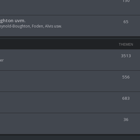
150
ughton uvm.
65
eynold-Boughton, Foden, Alvis usw.
THEMEN
3513
er
556
683
36