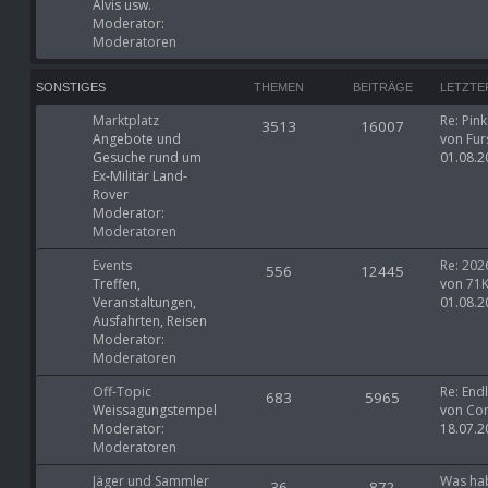
Alvis usw.
Moderator:
Moderatoren
SONSTIGES
THEMEN
BEITRÄGE
LETZTE
Marktplatz
Re: Pin
3513
16007
Angebote und
von
Fur
Gesuche rund um
01.08.2
Ex-Militär Land-
Rover
Moderator:
Moderatoren
Events
Re: 202
556
12445
Treffen,
von
71
Veranstaltungen,
01.08.2
Ausfahrten, Reisen
Moderator:
Moderatoren
Off-Topic
Re: End
683
5965
Weissagungstempel
von
Co
Moderator:
18.07.2
Moderatoren
Jäger und Sammler
Was hab
36
872