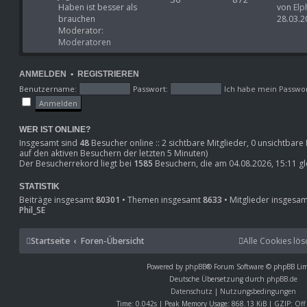
Haben ist besser als
von
Elp
brauchen
28.03.2
Moderator:
Moderatoren
ANMELDEN
•
REGISTRIEREN
Benutzername:
Passwort:
Ich habe mein Passwo
WER IST ONLINE?
Insgesamt sind
48
Besucher online :: 2 sichtbare Mitglieder, 0 unsichtbar
auf den aktiven Besuchern der letzten 5 Minuten)
Der Besucherrekord liegt bei
1585
Besuchern, die am 04.08.2026, 15:11 gle
STATISTIK
Beiträge insgesamt
80301
• Themen insgesamt
8633
• Mitglieder insgesa
Phil_SE
Startseite
Foren-Übersicht
Alle Cookies lö
Powered by
phpBB
® Forum Software © phpBB Lim
Deutsche Übersetzung durch
phpBB.de
Datenschutz
|
Nutzungsbedingungen
Time: 0.042s
| Peak Memory Usage: 868.13 KiB | GZIP: Off