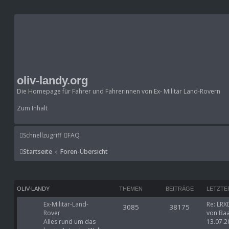
oliv-landy.org
Die Homepage für Fahrer und Fahrerinnen von Ex- Militär Land-Rovern
Zum Inhalt
Schnellzugriff
FAQ
Startseite
Foren-Übersicht
OLIV-LANDY
THEMEN
BEITRÄGE
LETZTE
Ex-Militär-Land-
Re: LRX
3085
38175
Rover
von
Baa
Alles rund um das
13.07.2