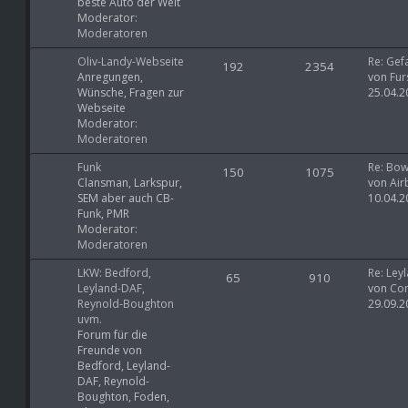
beste Auto der Welt
Moderator:
Moderatoren
Oliv-Landy-Webseite
Re: Gef
192
2354
Anregungen,
von
Fur
Wünsche, Fragen zur
25.04.2
Webseite
Moderator:
Moderatoren
Funk
Re: Bo
150
1075
Clansman, Larkspur,
von
Air
SEM aber auch CB-
10.04.2
Funk, PMR
Moderator:
Moderatoren
LKW: Bedford,
Re: Ley
65
910
Leyland-DAF,
von
Co
Reynold-Boughton
29.09.2
uvm.
Forum für die
Freunde von
Bedford, Leyland-
DAF, Reynold-
Boughton, Foden,