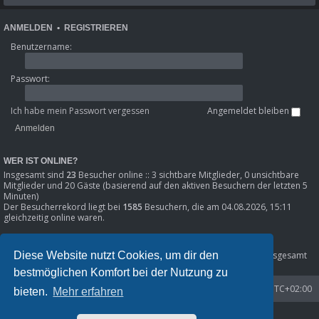
ANMELDEN
•
REGISTRIEREN
Benutzername:
Passwort:
Ich habe mein Passwort vergessen
Angemeldet bleiben
WER IST ONLINE?
Insgesamt sind
23
Besucher online :: 3 sichtbare Mitglieder, 0 unsichtbare
Mitglieder und 20 Gäste (basierend auf den aktiven Besuchern der letzten 5
Minuten)
Der Besucherrekord liegt bei
1585
Besuchern, die am 04.08.2026, 15:11
gleichzeitig online waren.
STATISTIK
Diese Website nutzt Cookies, um dir den
Beiträge insgesamt
80301
• Themen insgesamt
8633
• Mitglieder insgesamt
1216
• Unser neuestes Mitglied:
Phil_SE
bestmöglichen Komfort bei der Nutzung zu
Startseite
Foren-Übersicht
Alle Zeiten sind
UTC+02:00
bieten.
Mehr erfahren
Powered by
phpBB
® Forum Software © phpBB Limited