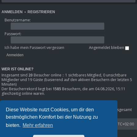
ANMELDEN
•
REGISTRIEREN
Benutzername:
Passwort:
Ich habe mein Passwort vergessen
Angemeldet bleiben
WER IST ONLINE?
Insgesamt sind
20
Besucher online :: 1 sichtbares Mitglied, 0 unsichtbare
Mitglieder und 19 Gäste (basierend auf den aktiven Besuchern der letzten 5
Minuten)
Der Besucherrekord liegt bei
1585
Besuchern, die am 04.08.2026, 15:11
gleichzeitig online waren.
STATISTIK
Diese Website nutzt Cookies, um dir den
Beiträge insgesamt
80301
• Themen insgesamt
8633
• Mitglieder insgesamt
1216
• Unser neuestes Mitglied:
Phil_SE
bestmöglichen Komfort bei der Nutzung zu
Startseite
Foren-Übersicht
Alle Zeiten sind
UTC+02:00
bieten.
Mehr erfahren
Powered by
phpBB
® Forum Software © phpBB Limited