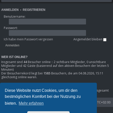
ANMELDEN
•
REGISTRIEREN
Benutzername:
Passwort:
Ich habe mein Passwort vergessen
Angemeldet bleiben
WER IST ONLINE?
Insgesamt sind
44
Besucher online :: 2 sichtbare Mitglieder, 0 unsichtbare
Mitglieder und 42 Gäste (basierend auf den aktiven Besuchern der letzten 5
Minuten)
Der Besucherrekord liegt bei
1585
Besuchern, die am 04.08.2026, 15:11
gleichzeitig online waren.
STATISTIK
Diese Website nutzt Cookies, um dir den
Beiträge insgesamt
80301
• Themen insgesamt
8633
• Mitglieder insgesamt
1216
• Unser neuestes Mitglied:
Phil_SE
bestmöglichen Komfort bei der Nutzung zu
Startseite
Foren-Übersicht
Alle Zeiten sind
UTC+02:00
bieten.
Mehr erfahren
Powered by
phpBB
® Forum Software © phpBB Limited