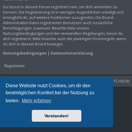
Du musst in diesem Forum registriert sein, um dich anmelden zu
können. Die Registrierung ist in wenigen Augenblicken erledigt und
ermöglicht dir, auf weitere Funktionen zuzugreifen. Die Board-
Administration kann registrierten Benutzern auch zusätzliche
Berechtigungen zuweisen. Beachte bitte unsere
Nutzungsbedingungen und die verwandten Regelungen, bevor du
dich registrierst. Bitte beachte auch die jeweiligen Forenregeln, wenn
du dich in diesem Board bewegst.
Nutzungsbedingungen
|
Datenschutzerklärung
Registrieren
Startseite
Foren-Übersicht
Alle Zeiten sind
UTC+02:00
Diese Website nutzt Cookies, um dir den
bestmöglichen Komfort bei der Nutzung zu
Powered by
phpBB
® Forum Software © phpBB Limited
Deutsche Übersetzung durch
phpBB.de
bieten.
Mehr erfahren
Datenschutz
|
Nutzungsbedingungen
Time: 0.037s
| Peak Memory Usage: 1.3 MiB | GZIP: Off |
Queries: 7
Verstanden!