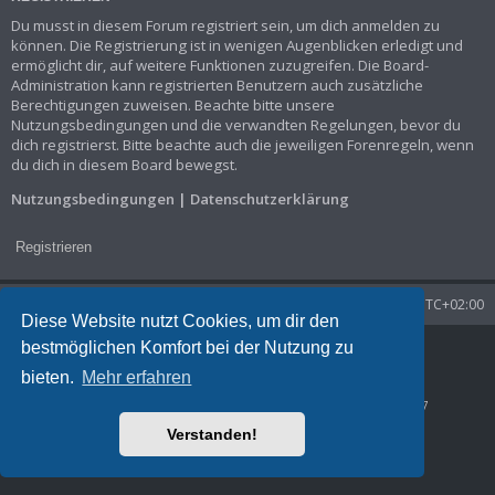
Du musst in diesem Forum registriert sein, um dich anmelden zu
können. Die Registrierung ist in wenigen Augenblicken erledigt und
ermöglicht dir, auf weitere Funktionen zuzugreifen. Die Board-
Administration kann registrierten Benutzern auch zusätzliche
Berechtigungen zuweisen. Beachte bitte unsere
Nutzungsbedingungen und die verwandten Regelungen, bevor du
dich registrierst. Bitte beachte auch die jeweiligen Forenregeln, wenn
du dich in diesem Board bewegst.
Nutzungsbedingungen
|
Datenschutzerklärung
Registrieren
Startseite
Foren-Übersicht
Alle Zeiten sind
UTC+02:00
Diese Website nutzt Cookies, um dir den
bestmöglichen Komfort bei der Nutzung zu
Powered by
phpBB
® Forum Software © phpBB Limited
Deutsche Übersetzung durch
phpBB.de
bieten.
Mehr erfahren
Datenschutz
|
Nutzungsbedingungen
Time: 0.036s
| Peak Memory Usage: 1.29 MiB | GZIP: Off |
Queries: 7
Verstanden!