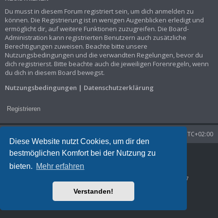
Du musst in diesem Forum registriert sein, um dich anmelden zu
können. Die Registrierung ist in wenigen Augenblicken erledigt und
ermöglicht dir, auf weitere Funktionen zuzugreifen. Die Board-
Administration kann registrierten Benutzern auch zusätzliche
Berechtigungen zuweisen. Beachte bitte unsere
Nutzungsbedingungen und die verwandten Regelungen, bevor du
dich registrierst. Bitte beachte auch die jeweiligen Forenregeln, wenn
du dich in diesem Board bewegst.
Nutzungsbedingungen
|
Datenschutzerklärung
Registrieren
Startseite
Foren-Übersicht
Alle Zeiten sind
UTC+02:00
Diese Website nutzt Cookies, um dir den
bestmöglichen Komfort bei der Nutzung zu
Powered by
phpBB
® Forum Software © phpBB Limited
Deutsche Übersetzung durch
phpBB.de
bieten.
Mehr erfahren
Datenschutz
|
Nutzungsbedingungen
Time: 0.048s
| Peak Memory Usage: 1.29 MiB | GZIP: Off |
Queries: 7
Verstanden!