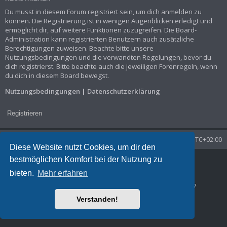
Du musst in diesem Forum registriert sein, um dich anmelden zu
können. Die Registrierung ist in wenigen Augenblicken erledigt und
ermöglicht dir, auf weitere Funktionen zuzugreifen. Die Board-
Administration kann registrierten Benutzern auch zusätzliche
Berechtigungen zuweisen. Beachte bitte unsere
Nutzungsbedingungen und die verwandten Regelungen, bevor du
dich registrierst. Bitte beachte auch die jeweiligen Forenregeln, wenn
du dich in diesem Board bewegst.
Nutzungsbedingungen
|
Datenschutzerklärung
Registrieren
Startseite
Foren-Übersicht
Alle Zeiten sind
UTC+02:00
Diese Website nutzt Cookies, um dir den
bestmöglichen Komfort bei der Nutzung zu
Powered by
phpBB
® Forum Software © phpBB Limited
Deutsche Übersetzung durch
phpBB.de
bieten.
Mehr erfahren
Datenschutz
|
Nutzungsbedingungen
Time: 0.022s
| Peak Memory Usage: 1.29 MiB | GZIP: Off |
Queries: 7
Verstanden!