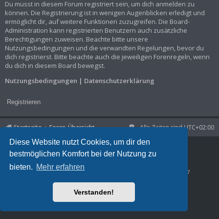
Du musst in diesem Forum registriert sein, um dich anmelden zu
können. Die Registrierung ist in wenigen Augenblicken erledigt und
ermöglicht dir, auf weitere Funktionen zuzugreifen. Die Board-
Administration kann registrierten Benutzern auch zusätzliche
Berechtigungen zuweisen. Beachte bitte unsere
Nutzungsbedingungen und die verwandten Regelungen, bevor du
dich registrierst. Bitte beachte auch die jeweiligen Forenregeln, wenn
du dich in diesem Board bewegst.
Nutzungsbedingungen
|
Datenschutzerklärung
Registrieren
Startseite
Foren-Übersicht
Alle Zeiten sind
UTC+02:00
Diese Website nutzt Cookies, um dir den
Powered by
phpBB
® Forum Software © phpBB Limited
bestmöglichen Komfort bei der Nutzung zu
Deutsche Übersetzung durch
phpBB.de
Datenschutz
|
Nutzungsbedingungen
bieten.
Mehr erfahren
Time: 0.025s
| Peak Memory Usage: 944.6 KiB | GZIP: Off |
Queries: 7
Verstanden!