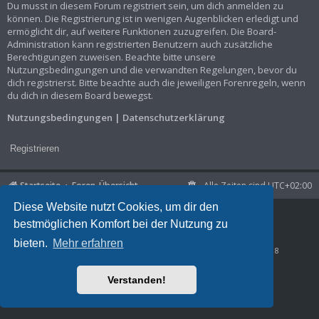
Du musst in diesem Forum registriert sein, um dich anmelden zu
können. Die Registrierung ist in wenigen Augenblicken erledigt und
ermöglicht dir, auf weitere Funktionen zuzugreifen. Die Board-
Administration kann registrierten Benutzern auch zusätzliche
Berechtigungen zuweisen. Beachte bitte unsere
Nutzungsbedingungen und die verwandten Regelungen, bevor du
dich registrierst. Bitte beachte auch die jeweiligen Forenregeln, wenn
du dich in diesem Board bewegst.
Nutzungsbedingungen
|
Datenschutzerklärung
Registrieren
Startseite
Foren-Übersicht
Alle Zeiten sind
UTC+02:00
Diese Website nutzt Cookies, um dir den
Powered by
phpBB
® Forum Software © phpBB Limited
bestmöglichen Komfort bei der Nutzung zu
Deutsche Übersetzung durch
phpBB.de
Datenschutz
|
Nutzungsbedingungen
bieten.
Mehr erfahren
Time: 0.027s
| Peak Memory Usage: 945.73 KiB | GZIP: Off |
Queries: 8
Verstanden!