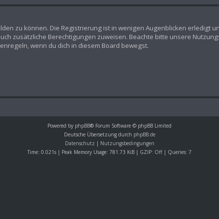
lden zu können. Die Registrierung ist in wenigen Augenblicken erledigt un
n auch zusätzliche Berechtigungen zuweisen. Beachte bitte unsere Nutz
Forenregeln, wenn du dich in diesem Board bewegst.
Powered by
phpBB
® Forum Software © phpBB Limited
Deutsche Übersetzung durch
phpBB.de
Datenschutz
|
Nutzungsbedingungen
Time: 0.021s
| Peak Memory Usage: 781.73 KiB | GZIP: Off |
Queries: 7