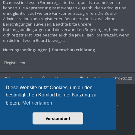
Du musst in diesem Forum registriert sein, um dich anmelden zu
können. Die Registrierung ist in wenigen Augenblicken erledigt und
ermöglicht dir, auf weitere Funktionen zuzugreifen. Die Board-
Administration kann registrierten Benutzern auch zusätzliche
Berechtigungen zuweisen. Beachte bitte unsere
Nutzungsbedingungen und die verwandten Regelungen, bevor du
dich registrierst. Bitte beachte auch die jeweiligen Forenregeln, wenn
du dich in diesem Board bewegst.
Nutzungsbedingungen
|
Datenschutzerklärung
Registrieren
Startseite
Foren-Übersicht
Alle Zeiten sind
UTC+02:00
Diese Website nutzt Cookies, um dir den
Powered by
phpBB
® Forum Software © phpBB Limited
bestmöglichen Komfort bei der Nutzung zu
Deutsche Übersetzung durch
phpBB.de
Datenschutz
|
Nutzungsbedingungen
bieten.
Mehr erfahren
Time: 0.039s
| Peak Memory Usage: 944.98 KiB | GZIP: Off |
Queries: 7
Verstanden!