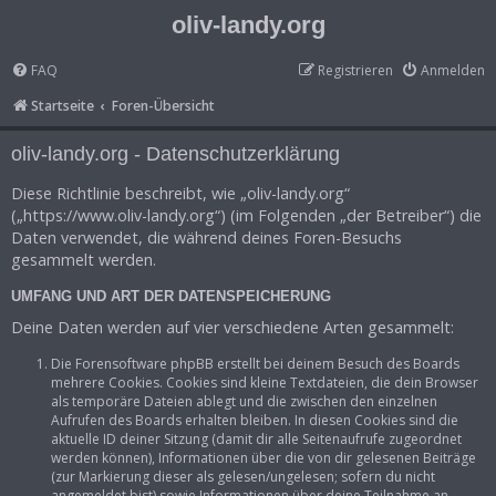
oliv-landy.org
FAQ
Registrieren
Anmelden
Startseite
Foren-Übersicht
oliv-landy.org - Datenschutzerklärung
Diese Richtlinie beschreibt, wie „oliv-landy.org“
(„https://www.oliv-landy.org“) (im Folgenden „der Betreiber“) die
Daten verwendet, die während deines Foren-Besuchs
gesammelt werden.
UMFANG UND ART DER DATENSPEICHERUNG
Deine Daten werden auf vier verschiedene Arten gesammelt:
Die Forensoftware phpBB erstellt bei deinem Besuch des Boards
mehrere Cookies. Cookies sind kleine Textdateien, die dein Browser
als temporäre Dateien ablegt und die zwischen den einzelnen
Aufrufen des Boards erhalten bleiben. In diesen Cookies sind die
aktuelle ID deiner Sitzung (damit dir alle Seitenaufrufe zugeordnet
werden können), Informationen über die von dir gelesenen Beiträge
(zur Markierung dieser als gelesen/ungelesen; sofern du nicht
angemeldet bist) sowie Informationen über deine Teilnahme an