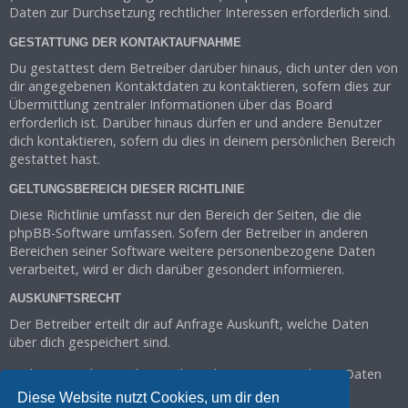
Daten zur Durchsetzung rechtlicher Interessen erforderlich sind.
GESTATTUNG DER KONTAKTAUFNAHME
Du gestattest dem Betreiber darüber hinaus, dich unter den von
dir angegebenen Kontaktdaten zu kontaktieren, sofern dies zur
Übermittlung zentraler Informationen über das Board
erforderlich ist. Darüber hinaus dürfen er und andere Benutzer
dich kontaktieren, sofern du dies in deinem persönlichen Bereich
gestattet hast.
GELTUNGSBEREICH DIESER RICHTLINIE
Diese Richtlinie umfasst nur den Bereich der Seiten, die die
phpBB-Software umfassen. Sofern der Betreiber in anderen
Bereichen seiner Software weitere personenbezogene Daten
verarbeitet, wird er dich darüber gesondert informieren.
AUSKUNFTSRECHT
Der Betreiber erteilt dir auf Anfrage Auskunft, welche Daten
über dich gespeichert sind.
Du kannst jederzeit die Löschung bzw. Sperrung deiner Daten
verlangen. Kontaktiere hierzu bitte den Betreiber.
Diese Website nutzt Cookies, um dir den