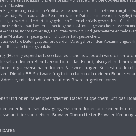
hentifizierungsschlüssel und eine Session-ID gespeichert. Die Cookies haben st
schen“ löschen.
r Registrierung, in deinem Profil oder deinem persönlichem Bereich angibst. Fü
twendig. Wenn durch den Betreiber weitere Daten als notwendig festgelegt wurd
tellst, so werden die dort eingegebenen Daten ebenfalls gespeichert. Gleiches gi
. Die IP-Adresse wird weiterhin bei folgenden Aktionen gespeichert: Löschen un
ail-Adresse, Kontoaktivierung, Benutzer-Passwort) und gescheiterte Anmeldeve
nline?“-Funktion angezeigt und nicht dauerhaft gespeichert.
s, dass weitere Daten gespeichert werden. Dazu gehören dein Abstimmungsverh
oder Benachrichtigungsfunktionen.
g (Hash) gespeichert, so dass es sicher ist. Jedoch wird dir empfohl
lüssel zu deinem Benutzerkonto für das Board, also geh mit ihm so
 berechtigterweise nach deinem Passwort fragen. Solltest du dein 
tzen. Die phpBB-Software fragt dich dann nach deinem Benutzerna
e Adresse, mit dem du dann auf das Board zugreifen kannst.
enen und oben näher spezifizierten Daten zu speichern, um das Boa
hmen einer Interessenabwägung zwischen deinen und seinen Interess
resse und der von deinem Browser übermittelter Browser-Kennung z
R DATEN