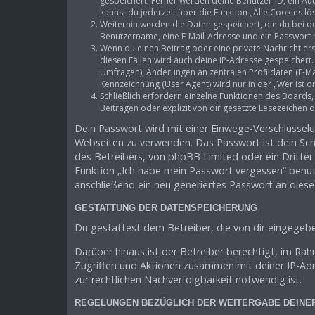
gespeichert. Ferner werden deine Benutzer-ID, ein Aut
kannst du jederzeit über die Funktion „Alle Cookies lö
Weiterhin werden die Daten gespeichert, die du bei de
Benutzername, eine E-Mail-Adresse und ein Passwort no
Wenn du einen Beitrag oder eine private Nachricht ers
diesen Fällen wird auch deine IP-Adresse gespeichert
Umfragen), Änderungen an zentralen Profildaten (E-M
Kennzeichnung (User Agent) wird nur in der „Wer ist o
Schließlich erfordern einzelne Funktionen des Board
Beiträgen oder explizit von dir gesetzte Lesezeichen 
Dein Passwort wird mit einer Einwege-Verschlüsselun
Webseiten zu verwenden. Das Passwort ist dein Sch
des Betreibers, von phpBB Limited oder ein Dritter
Funktion „Ich habe mein Passwort vergessen“ benu
anschließend ein neu generiertes Passwort an dies
GESTATTUNG DER DATENSPEICHERUNG
Du gestattest dem Betreiber, die von dir eingegeb
Darüber hinaus ist der Betreiber berechtigt, im Ra
Zugriffen und Aktionen zusammen mit deiner IP-Ad
zur rechtlichen Nachverfolgbarkeit notwendig ist.
REGELUNGEN BEZÜGLICH DER WEITERGABE DEINE