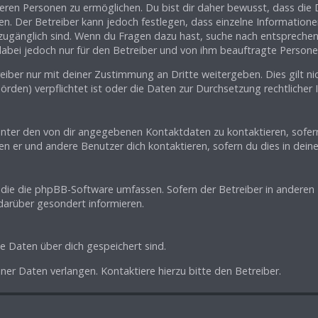
ren Personen zu ermöglichen. Du bist dir daher bewusst, dass die Da
en. Der Betreiber kann jedoch festlegen, dass einzelne Informationen
.) zugänglich sind. Wenn du Fragen dazu hast, suche nach entsprech
 dabei jedoch nur für den Betreiber und von ihm beauftragte Persone
iber nur mit deiner Zustimmung an Dritte weitergeben. Dies gilt nic
rden) verpflichtet ist oder die Daten zur Durchsetzung rechtlicher I
unter den von dir angegebenen Kontaktdaten zu kontaktieren, sofern
fen er und andere Benutzer dich kontaktieren, sofern du dies in dein
n, die die phpBB-Software umfassen. Sofern der Betreiber in anderen
darüber gesondert informieren.
he Daten über dich gespeichert sind.
ner Daten verlangen. Kontaktiere hierzu bitte den Betreiber.