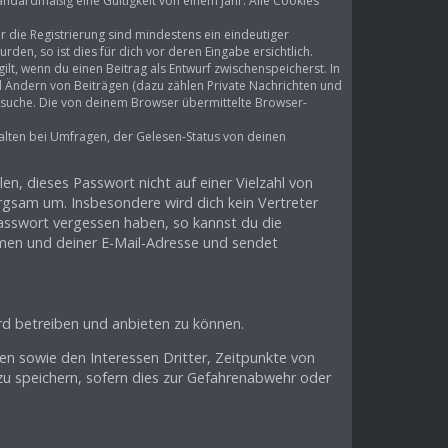
andardmäßig eine Gültigkeit von einem Jahr. Alle Cookies
r die Registrierung sind mindestens ein eindeutiger
en, so ist dies für dich vor deren Eingabe ersichtlich.
lt, wenn du einen Beitrag als Entwurf zwischenspeicherst. In
d Ändern von Beiträgen (dazu zählen Private Nachrichten und
rsuche. Die von deinem Browser übermittelte Browser-
alten bei Umfragen, der Gelesen-Status von deinen
en, dieses Passwort nicht auf einer Vielzahl von
rgsam um. Insbesondere wird dich kein Vertreter
Passwort vergessen haben, so kannst du die
men und deiner E-Mail-Adresse und sendet
rd betreiben und anbieten zu können.
en sowie den Interessen Dritter, Zeitpunkte von
u speichern, sofern dies zur Gefahrenabwehr oder