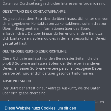
Daten zur Durchsetzung rechtlicher Interessen erforderlich sind.
GESTATTUNG DER KONTAKTAUFNAHME
Du gestattest dem Betreiber darüber hinaus, dich unter den von
dir angegebenen Kontaktdaten zu kontaktieren, sofern dies zur
Übermittlung zentraler Informationen über das Board
erforderlich ist. Darüber hinaus dürfen er und andere Benutzer
dich kontaktieren, sofern du dies in deinem persönlichen Bereich
gestattet hast.
GELTUNGSBEREICH DIESER RICHTLINIE
Diese Richtlinie umfasst nur den Bereich der Seiten, die die
phpBB-Software umfassen. Sofern der Betreiber in anderen
Bereichen seiner Software weitere personenbezogene Daten
verarbeitet, wird er dich darüber gesondert informieren.
AUSKUNFTSRECHT
Der Betreiber erteilt dir auf Anfrage Auskunft, welche Daten
über dich gespeichert sind.
Du kannst jederzeit die Löschung bzw. Sperrung deiner Daten
verlangen. Kontaktiere hierzu bitte den Betreiber.
Diese Website nutzt Cookies, um dir den