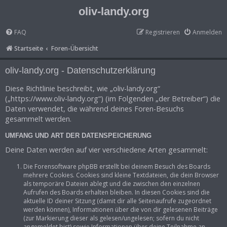
oliv-landy.org
FAQ
Registrieren
Anmelden
Startseite
Foren-Übersicht
oliv-landy.org - Datenschutzerklärung
Diese Richtlinie beschreibt, wie „oliv-landy.org“
(„https://www.oliv-landy.org“) (im Folgenden „der Betreiber“) die
Daten verwendet, die während deines Foren-Besuchs
gesammelt werden.
UMFANG UND ART DER DATENSPEICHERUNG
Deine Daten werden auf vier verschiedene Arten gesammelt:
Die Forensoftware phpBB erstellt bei deinem Besuch des Boards
mehrere Cookies. Cookies sind kleine Textdateien, die dein Browser
als temporäre Dateien ablegt und die zwischen den einzelnen
Aufrufen des Boards erhalten bleiben. In diesen Cookies sind die
aktuelle ID deiner Sitzung (damit dir alle Seitenaufrufe zugeordnet
werden können), Informationen über die von dir gelesenen Beiträge
(zur Markierung dieser als gelesen/ungelesen; sofern du nicht
angemeldet bist) sowie Informationen über deine Teilnahme an