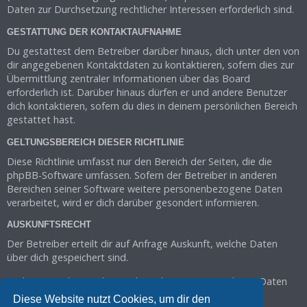
Daten zur Durchsetzung rechtlicher Interessen erforderlich sind.
GESTATTUNG DER KONTAKTAUFNAHME
Du gestattest dem Betreiber darüber hinaus, dich unter den von
dir angegebenen Kontaktdaten zu kontaktieren, sofern dies zur
Übermittlung zentraler Informationen über das Board
erforderlich ist. Darüber hinaus dürfen er und andere Benutzer
dich kontaktieren, sofern du dies in deinem persönlichen Bereich
gestattet hast.
GELTUNGSBEREICH DIESER RICHTLINIE
Diese Richtlinie umfasst nur den Bereich der Seiten, die die
phpBB-Software umfassen. Sofern der Betreiber in anderen
Bereichen seiner Software weitere personenbezogene Daten
verarbeitet, wird er dich darüber gesondert informieren.
AUSKUNFTSRECHT
Der Betreiber erteilt dir auf Anfrage Auskunft, welche Daten
über dich gespeichert sind.
Du kannst jederzeit die Löschung bzw. Sperrung deiner Daten
verlangen. Kontaktiere hierzu bitte den Betreiber.
Diese Website nutzt Cookies, um dir den