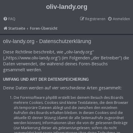
oliv-landy.org
FAQ
Registrieren
Anmelden
Startseite
Foren-Übersicht
oliv-landy.org - Datenschutzerklärung
Diese Richtlinie beschreibt, wie „oliv-landy.org“
(„https://www.oliv-landy.org“) (im Folgenden „der Betreiber“) die
Daten verwendet, die während deines Foren-Besuchs
gesammelt werden.
UMFANG UND ART DER DATENSPEICHERUNG
Deine Daten werden auf vier verschiedene Arten gesammelt:
Die Forensoftware phpBB erstellt bei deinem Besuch des Boards
mehrere Cookies. Cookies sind kleine Textdateien, die dein Browser
als temporäre Dateien ablegt und die zwischen den einzelnen
Aufrufen des Boards erhalten bleiben. In diesen Cookies sind die
aktuelle ID deiner Sitzung (damit dir alle Seitenaufrufe zugeordnet
werden können), Informationen über die von dir gelesenen Beiträge
(zur Markierung dieser als gelesen/ungelesen; sofern du nicht
angemeldet bist) sowie Informationen über deine Teilnahme an