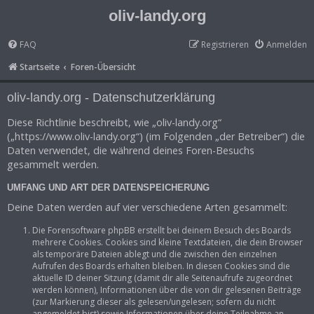
oliv-landy.org
FAQ
Registrieren
Anmelden
Startseite
Foren-Übersicht
oliv-landy.org - Datenschutzerklärung
Diese Richtlinie beschreibt, wie „oliv-landy.org“
(„https://www.oliv-landy.org“) (im Folgenden „der Betreiber“) die
Daten verwendet, die während deines Foren-Besuchs
gesammelt werden.
UMFANG UND ART DER DATENSPEICHERUNG
Deine Daten werden auf vier verschiedene Arten gesammelt:
Die Forensoftware phpBB erstellt bei deinem Besuch des Boards
mehrere Cookies. Cookies sind kleine Textdateien, die dein Browser
als temporäre Dateien ablegt und die zwischen den einzelnen
Aufrufen des Boards erhalten bleiben. In diesen Cookies sind die
aktuelle ID deiner Sitzung (damit dir alle Seitenaufrufe zugeordnet
werden können), Informationen über die von dir gelesenen Beiträge
(zur Markierung dieser als gelesen/ungelesen; sofern du nicht
angemeldet bist) sowie Informationen über deine Teilnahme an