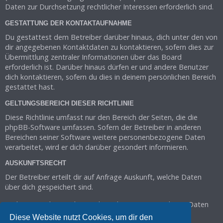
Daten zur Durchsetzung rechtlicher Interessen erforderlich sind.
GESTATTUNG DER KONTAKTAUFNAHME
Du gestattest dem Betreiber darüber hinaus, dich unter den von
dir angegebenen Kontaktdaten zu kontaktieren, sofern dies zur
Übermittlung zentraler Informationen über das Board
erforderlich ist. Darüber hinaus dürfen er und andere Benutzer
dich kontaktieren, sofern du dies in deinem persönlichen Bereich
gestattet hast.
GELTUNGSBEREICH DIESER RICHTLINIE
Diese Richtlinie umfasst nur den Bereich der Seiten, die die
phpBB-Software umfassen. Sofern der Betreiber in anderen
Bereichen seiner Software weitere personenbezogene Daten
verarbeitet, wird er dich darüber gesondert informieren.
AUSKUNFTSRECHT
Der Betreiber erteilt dir auf Anfrage Auskunft, welche Daten
über dich gespeichert sind.
Du kannst jederzeit die Löschung bzw. Sperrung deiner Daten
verlangen. Kontaktiere hierzu bitte den Betreiber.
Diese Website nutzt Cookies, um dir den