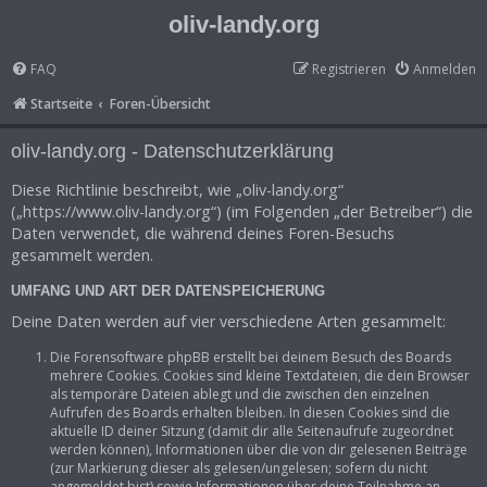
oliv-landy.org
FAQ
Registrieren
Anmelden
Startseite
Foren-Übersicht
oliv-landy.org - Datenschutzerklärung
Diese Richtlinie beschreibt, wie „oliv-landy.org“
(„https://www.oliv-landy.org“) (im Folgenden „der Betreiber“) die
Daten verwendet, die während deines Foren-Besuchs
gesammelt werden.
UMFANG UND ART DER DATENSPEICHERUNG
Deine Daten werden auf vier verschiedene Arten gesammelt:
Die Forensoftware phpBB erstellt bei deinem Besuch des Boards
mehrere Cookies. Cookies sind kleine Textdateien, die dein Browser
als temporäre Dateien ablegt und die zwischen den einzelnen
Aufrufen des Boards erhalten bleiben. In diesen Cookies sind die
aktuelle ID deiner Sitzung (damit dir alle Seitenaufrufe zugeordnet
werden können), Informationen über die von dir gelesenen Beiträge
(zur Markierung dieser als gelesen/ungelesen; sofern du nicht
angemeldet bist) sowie Informationen über deine Teilnahme an