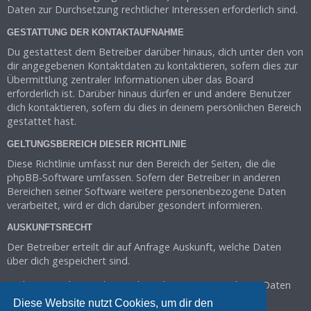
Daten zur Durchsetzung rechtlicher Interessen erforderlich sind.
GESTATTUNG DER KONTAKTAUFNAHME
Du gestattest dem Betreiber darüber hinaus, dich unter den von
dir angegebenen Kontaktdaten zu kontaktieren, sofern dies zur
Übermittlung zentraler Informationen über das Board
erforderlich ist. Darüber hinaus dürfen er und andere Benutzer
dich kontaktieren, sofern du dies in deinem persönlichen Bereich
gestattet hast.
GELTUNGSBEREICH DIESER RICHTLINIE
Diese Richtlinie umfasst nur den Bereich der Seiten, die die
phpBB-Software umfassen. Sofern der Betreiber in anderen
Bereichen seiner Software weitere personenbezogene Daten
verarbeitet, wird er dich darüber gesondert informieren.
AUSKUNFTSRECHT
Der Betreiber erteilt dir auf Anfrage Auskunft, welche Daten
über dich gespeichert sind.
Du kannst jederzeit die Löschung bzw. Sperrung deiner Daten
verlangen. Kontaktiere hierzu bitte den Betreiber.
Diese Website nutzt Cookies, um dir den