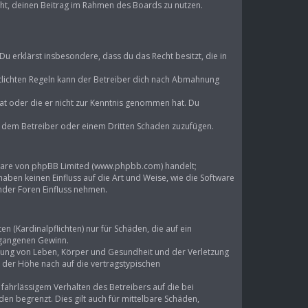
echt, deinen Beitrag im Rahmen des Boards zu nutzen.
 Du erklärst insbesondere, dass du das Recht besitzt, die in
lichten Regeln kann der Betreiber dich nach Abmahnung
 hat oder die er nicht zur Kenntnis genommen hat. Du
d, dem Betreiber oder einem Dritten Schaden zuzufügen.
ftware von phpBB Limited (www.phpbb.com) handelt;
en keinen Einfluss auf die Art und Weise, wie die Software
mder Foren Einfluss nehmen.
 (Kardinalpflichten) nur für Schäden, die auf ein
ntgangenen Gewinn.
tzung von Leben, Körper und Gesundheit und der Verletzung
n der Höhe nach auf die vertragstypischen
ahrlässigem Verhalten des Betreibers auf die bei
n begrenzt. Dies gilt auch für mittelbare Schäden,