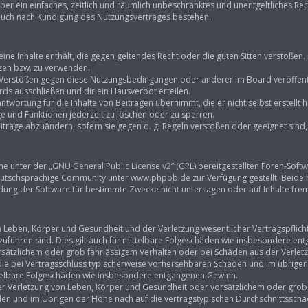
eiber ein einfaches, zeitlich und räumlich unbeschränktes und unentgeltliches R
 auch nach Kündigung des Nutzungsvertrages bestehen.
keine Inhalte enthält, die gegen geltendes Recht oder die guten Sitten verstoßen.
tzen bzw. zu verwenden.
i Verstößen gegen diese Nutzungsbedingungen oder anderer im Board veröffent
ds ausschließen und dir ein Hausverbot erteilen.
ntwortung für die Inhalte von Beiträgen übernimmt, die er nicht selbst erstellt
ge und Funktionen jederzeit zu löschen oder zu sperren.
iträge abzuändern, sofern sie gegen o. g. Regeln verstoßen oder geeignet sin
ne unter der „
GNU General Public License v2
“ (GPL) bereitgestellten Foren-So
tschsprachige Community unter www.phpbb.de zur Verfügung gestellt. Beide hab
ung der Software für bestimmte Zwecke nicht untersagen oder auf Inhalte fre
Leben, Körper und Gesundheit und der Verletzung wesentlicher Vertragspflichten
kzuführen sind. Dies gilt auch für mittelbare Folgeschäden wie insbesondere e
rsätzlichem oder grob fahrlässigem Verhalten oder bei Schäden aus der Verle
f die bei Vertragsschluss typischerweise vorhersehbaren Schäden und im übrige
ittelbare Folgeschäden wie insbesondere entgangenen Gewinn.
r Verletzung von Leben, Körper und Gesundheit oder vorsätzlichem oder grob f
n und im Übrigen der Höhe nach auf die vertragstypischen Durchschnittsschäde