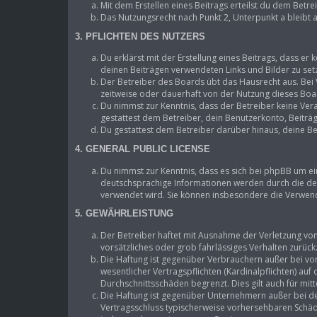
Mit dem Erstellen eines Beitrags erteilst du dem Betr
Das Nutzungsrecht nach Punkt 2, Unterpunkt a bleibt
3. PFLICHTEN DES NUTZERS
Du erklärst mit der Erstellung eines Beitrags, dass er 
deinen Beiträgen verwendeten Links und Bilder zu se
Der Betreiber des Boards übt das Hausrecht aus. Be
zeitweise oder dauerhaft von der Nutzung dieses Boar
Du nimmst zur Kenntnis, dass der Betreiber keine Vera
gestattest dem Betreiber, dein Benutzerkonto, Beiträ
Du gestattest dem Betreiber darüber hinaus, deine Be
4. GENERAL PUBLIC LICENSE
Du nimmst zur Kenntnis, dass es sich bei phpBB um ei
deutschsprachige Informationen werden durch die deu
verwendet wird. Sie können insbesondere die Verwend
5. GEWÄHRLEISTUNG
Der Betreiber haftet mit Ausnahme der Verletzung von 
vorsätzliches oder grob fahrlässiges Verhalten zurüc
Die Haftung ist gegenüber Verbrauchern außer bei vo
wesentlicher Vertragspflichten (Kardinalpflichten) au
Durchschnittsschäden begrenzt. Dies gilt auch für m
Die Haftung ist gegenüber Unternehmern außer bei de
Vertragsschluss typischerweise vorhersehbaren Schäde