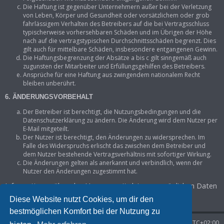
Die Haftung ist gegenüber Unternehmern außer bei der Verletzung
von Leben, Körper und Gesundheit oder vorsätzlichem oder grob
fahrlässigem Verhalten des Betreibers auf die bei Vertragsschluss
typischerweise vorhersehbaren Schäden und im Übrigen der Höhe
nach auf die vertragstypischen Durchschnittsschäden begrenzt. Dies
gilt auch für mittelbare Schäden, insbesondere entgangenen Gewinn.
Die Haftungsbegrenzung der Absätze a bis c gilt sinngemäß auch
zugunsten der Mitarbeiter und Erfüllungsgehilfen des Betreibers.
Ansprüche für eine Haftung aus zwingendem nationalem Recht
bleiben unberührt.
6. ÄNDERUNGSVORBEHALT
Der Betreiber ist berechtigt, die Nutzungsbedingungen und die
Datenschutzerklärung zu ändern. Die Änderung wird dem Nutzer per
E-Mail mitgeteilt.
Der Nutzer ist berechtigt, den Änderungen zu widersprechen. Im
Falle des Widerspruchs erlischt das zwischen dem Betreiber und
dem Nutzer bestehende Vertragsverhältnis mit sofortiger Wirkung.
Die Änderungen gelten als anerkannt und verbindlich, wenn der
Nutzer den Änderungen zugestimmt hat.
Informationen über den Umgang mit deinen persönlichen Daten
sind in der Datenschutzerklärung enthalten.
Diese Website nutzt Cookies, um dir den
bestmöglichen Komfort bei der Nutzung zu
Startseite
Foren-Übersicht
Alle Zeiten sind
UTC+02:00