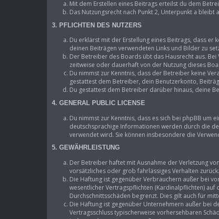
Mit dem Erstellen eines Beitrags erteilst du dem Betr
Das Nutzungsrecht nach Punkt 2, Unterpunkt a bleibt
3. PFLICHTEN DES NUTZERS
Du erklärst mit der Erstellung eines Beitrags, dass er 
deinen Beiträgen verwendeten Links und Bilder zu se
Der Betreiber des Boards übt das Hausrecht aus. Be
zeitweise oder dauerhaft von der Nutzung dieses Boar
Du nimmst zur Kenntnis, dass der Betreiber keine Vera
gestattest dem Betreiber, dein Benutzerkonto, Beiträ
Du gestattest dem Betreiber darüber hinaus, deine Be
4. GENERAL PUBLIC LICENSE
Du nimmst zur Kenntnis, dass es sich bei phpBB um ei
deutschsprachige Informationen werden durch die deu
verwendet wird. Sie können insbesondere die Verwend
5. GEWÄHRLEISTUNG
Der Betreiber haftet mit Ausnahme der Verletzung von 
vorsätzliches oder grob fahrlässiges Verhalten zurüc
Die Haftung ist gegenüber Verbrauchern außer bei vo
wesentlicher Vertragspflichten (Kardinalpflichten) au
Durchschnittsschäden begrenzt. Dies gilt auch für m
Die Haftung ist gegenüber Unternehmern außer bei de
Vertragsschluss typischerweise vorhersehbaren Schäde