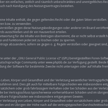
eiber ein einfaches, zeitlich und räumlich unbeschränktes und unentgeltliches R
 auch nach Kündigung des Nutzungsvertrages bestehen.
keine Inhalte enthält, die gegen geltendes Recht oder die guten Sitten verstoßen.
tzen bzw. zu verwenden.
i Verstößen gegen diese Nutzungsbedingungen oder anderer im Board veröffent
ds ausschließen und dir ein Hausverbot erteilen.
ntwortung für die Inhalte von Beiträgen übernimmt, die er nicht selbst erstellt
ge und Funktionen jederzeit zu löschen oder zu sperren.
iträge abzuändern, sofern sie gegen o. g. Regeln verstoßen oder geeignet sin
ne unter der „
GNU General Public License v2
“ (GPL) bereitgestellten Foren-So
tschsprachige Community unter www.phpbb.de zur Verfügung gestellt. Beide hab
ung der Software für bestimmte Zwecke nicht untersagen oder auf Inhalte fre
Leben, Körper und Gesundheit und der Verletzung wesentlicher Vertragspflichten
kzuführen sind. Dies gilt auch für mittelbare Folgeschäden wie insbesondere e
rsätzlichem oder grob fahrlässigem Verhalten oder bei Schäden aus der Verle
f die bei Vertragsschluss typischerweise vorhersehbaren Schäden und im übrige
ittelbare Folgeschäden wie insbesondere entgangenen Gewinn.
r Verletzung von Leben, Körper und Gesundheit oder vorsätzlichem oder grob f
n und im Übrigen der Höhe nach auf die vertragstypischen Durchschnittsschäde