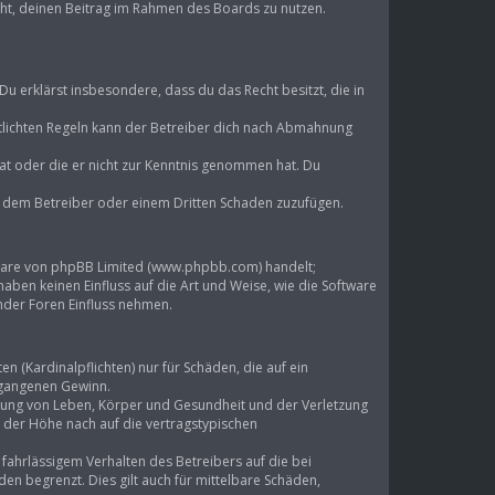
echt, deinen Beitrag im Rahmen des Boards zu nutzen.
 Du erklärst insbesondere, dass du das Recht besitzt, die in
lichten Regeln kann der Betreiber dich nach Abmahnung
 hat oder die er nicht zur Kenntnis genommen hat. Du
d, dem Betreiber oder einem Dritten Schaden zuzufügen.
ftware von phpBB Limited (www.phpbb.com) handelt;
en keinen Einfluss auf die Art und Weise, wie die Software
mder Foren Einfluss nehmen.
 (Kardinalpflichten) nur für Schäden, die auf ein
ntgangenen Gewinn.
tzung von Leben, Körper und Gesundheit und der Verletzung
n der Höhe nach auf die vertragstypischen
ahrlässigem Verhalten des Betreibers auf die bei
n begrenzt. Dies gilt auch für mittelbare Schäden,