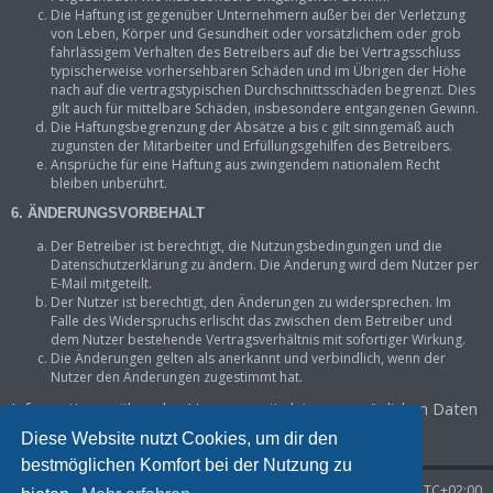
Die Haftung ist gegenüber Unternehmern außer bei der Verletzung
von Leben, Körper und Gesundheit oder vorsätzlichem oder grob
fahrlässigem Verhalten des Betreibers auf die bei Vertragsschluss
typischerweise vorhersehbaren Schäden und im Übrigen der Höhe
nach auf die vertragstypischen Durchschnittsschäden begrenzt. Dies
gilt auch für mittelbare Schäden, insbesondere entgangenen Gewinn.
Die Haftungsbegrenzung der Absätze a bis c gilt sinngemäß auch
zugunsten der Mitarbeiter und Erfüllungsgehilfen des Betreibers.
Ansprüche für eine Haftung aus zwingendem nationalem Recht
bleiben unberührt.
6. ÄNDERUNGSVORBEHALT
Der Betreiber ist berechtigt, die Nutzungsbedingungen und die
Datenschutzerklärung zu ändern. Die Änderung wird dem Nutzer per
E-Mail mitgeteilt.
Der Nutzer ist berechtigt, den Änderungen zu widersprechen. Im
Falle des Widerspruchs erlischt das zwischen dem Betreiber und
dem Nutzer bestehende Vertragsverhältnis mit sofortiger Wirkung.
Die Änderungen gelten als anerkannt und verbindlich, wenn der
Nutzer den Änderungen zugestimmt hat.
Informationen über den Umgang mit deinen persönlichen Daten
sind in der Datenschutzerklärung enthalten.
Diese Website nutzt Cookies, um dir den
bestmöglichen Komfort bei der Nutzung zu
Startseite
Foren-Übersicht
Alle Zeiten sind
UTC+02:00