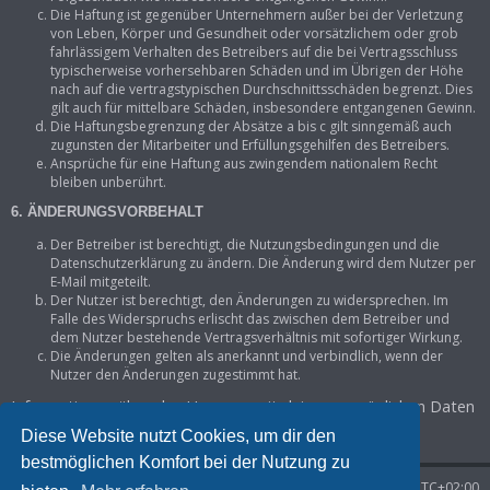
Die Haftung ist gegenüber Unternehmern außer bei der Verletzung
von Leben, Körper und Gesundheit oder vorsätzlichem oder grob
fahrlässigem Verhalten des Betreibers auf die bei Vertragsschluss
typischerweise vorhersehbaren Schäden und im Übrigen der Höhe
nach auf die vertragstypischen Durchschnittsschäden begrenzt. Dies
gilt auch für mittelbare Schäden, insbesondere entgangenen Gewinn.
Die Haftungsbegrenzung der Absätze a bis c gilt sinngemäß auch
zugunsten der Mitarbeiter und Erfüllungsgehilfen des Betreibers.
Ansprüche für eine Haftung aus zwingendem nationalem Recht
bleiben unberührt.
6. ÄNDERUNGSVORBEHALT
Der Betreiber ist berechtigt, die Nutzungsbedingungen und die
Datenschutzerklärung zu ändern. Die Änderung wird dem Nutzer per
E-Mail mitgeteilt.
Der Nutzer ist berechtigt, den Änderungen zu widersprechen. Im
Falle des Widerspruchs erlischt das zwischen dem Betreiber und
dem Nutzer bestehende Vertragsverhältnis mit sofortiger Wirkung.
Die Änderungen gelten als anerkannt und verbindlich, wenn der
Nutzer den Änderungen zugestimmt hat.
Informationen über den Umgang mit deinen persönlichen Daten
sind in der Datenschutzerklärung enthalten.
Diese Website nutzt Cookies, um dir den
bestmöglichen Komfort bei der Nutzung zu
Startseite
Foren-Übersicht
Alle Zeiten sind
UTC+02:00