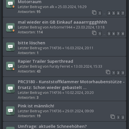
Motorraum
Letzter Beitrag von
alk
«
25.03.2024, 16:29
Antworten:
95
1
4
5
6
7
…
mal wieder ein GB Einkauf aaaarrrggghhhh
Letzter Beitrag von
Airborne1944
«
23.03.2024, 13:18
Antworten:
114
1
5
6
7
8
…
bitte löschen
Letzter Beitrag von
71KF36
«
16.03.2024, 20:11
Antworten:
1
Rapier Trailer Superthread
Letzter Beitrag von
Fursty Ferret
«
13.03.2024, 15:33
Antworten:
43
1
2
3
PRC3180 - Kunststoffklammer Motorhaubenstütze -
Ersatz: Schon wieder gebastelt ...
Letzter Beitrag von
71KF36
«
10.02.2024, 20:20
Antworten:
3
Pink ist männlich!
Letzter Beitrag von
71KF36
«
29.01.2024, 09:09
Antworten:
19
1
2
Umfrage: aktuelle Schneehöhen?