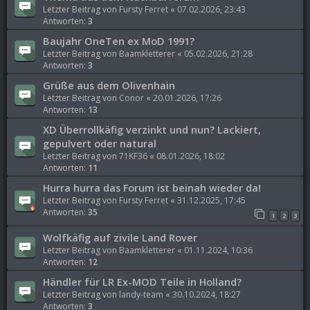
Letzter Beitrag von
Fursty Ferret
«
07.02.2026, 23:43
Antworten:
3
Baujahr OneTen ex MoD 1991?
Letzter Beitrag von
Baamkletterer
«
05.02.2026, 21:28
Antworten:
3
Grüße aus dem Olivenhain
Letzter Beitrag von
Conor
«
20.01.2026, 17:26
Antworten:
13
XD Überrollkäfig verzinkt und nun? Lackiert,
gepulvert oder natural
Letzter Beitrag von
71KF36
«
08.01.2026, 18:02
Antworten:
11
Hurra hurra das Forum ist beinah wieder da!
Letzter Beitrag von
Fursty Ferret
«
31.12.2025, 17:45
Antworten:
35
1
2
3
Wolfkäfig auf zivile Land Rover
Letzter Beitrag von
Baamkletterer
«
01.11.2024, 10:36
Antworten:
12
Händler für LR Ex-MOD Teile in Holland?
Letzter Beitrag von
landy-team
«
30.10.2024, 18:27
Antworten:
3