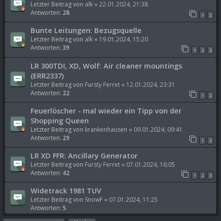
Letzter Beitrag von
alk
«
22.01.2024, 21:38
Antworten:
28
1
2
Bunte Leitungen: Bezugsquelle
Letzter Beitrag von
alk
«
19.01.2024, 15:20
Antworten:
39
1
2
3
LR 300TDI, XD, Wolf: Air cleaner mountings
(ERR2337)
Letzter Beitrag von
Fursty Ferret
«
12.01.2024, 23:31
Antworten:
22
1
2
Feuerlöscher - mal wieder ein Tipp von der
Shopping Queen
Letzter Beitrag von
krankenhausen
«
09.01.2024, 09:41
Antworten:
29
1
2
LR XD FFR: Ancillary Generator
Letzter Beitrag von
Fursty Ferret
«
07.01.2024, 16:05
Antworten:
42
1
2
3
Widetrack 1981 TUV
Letzter Beitrag von
SnowF
«
07.01.2024, 11:25
Antworten:
5