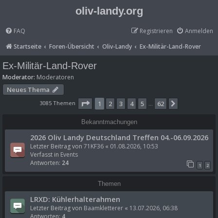
oliv-landy.org
FAQ
Registrieren
Anmelden
Startseite
Foren-Übersicht
Oliv-Landy
Ex-Militär-Land-Rover
Ex-Militär-Land-Rover
Moderator:
Moderatoren
Neues Thema
Seite
1
von
62
3085 Themen
1
2
3
4
5
62
Nächste
…
Bekanntmachungen
2026 Oliv Landy Deutschland Treffen 04.-06.09.2026
Letzter Beitrag von
71KF36
«
01.08.2026, 10:53
Verfasst in
Events
Antworten:
24
1
2
Themen
LRXD: Kühlerhalterahmen
Letzter Beitrag von
Baamkletterer
«
13.07.2026, 06:38
Antworten:
4