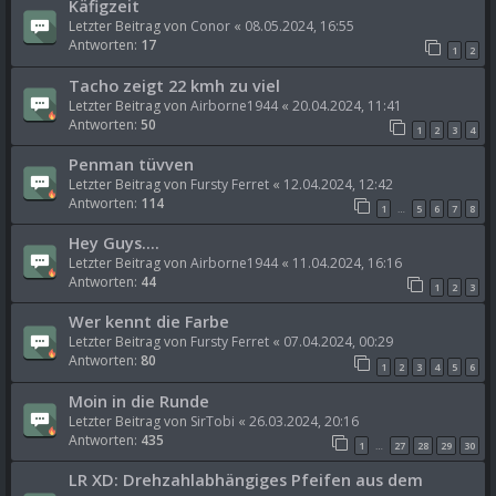
Käfigzeit
Letzter Beitrag von
Conor
«
08.05.2024, 16:55
Antworten:
17
1
2
Tacho zeigt 22 kmh zu viel
Letzter Beitrag von
Airborne1944
«
20.04.2024, 11:41
Antworten:
50
1
2
3
4
Penman tüvven
Letzter Beitrag von
Fursty Ferret
«
12.04.2024, 12:42
Antworten:
114
1
5
6
7
8
…
Hey Guys....
Letzter Beitrag von
Airborne1944
«
11.04.2024, 16:16
Antworten:
44
1
2
3
Wer kennt die Farbe
Letzter Beitrag von
Fursty Ferret
«
07.04.2024, 00:29
Antworten:
80
1
2
3
4
5
6
Moin in die Runde
Letzter Beitrag von
SirTobi
«
26.03.2024, 20:16
Antworten:
435
1
27
28
29
30
…
LR XD: Drehzahlabhängiges Pfeifen aus dem