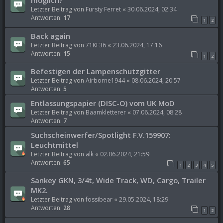
möglich?
Letzter Beitrag von
Fursty Ferret
«
30.06.2024, 02:34
Antworten:
17
1
2
Back again
Letzter Beitrag von
71KF36
«
23.06.2024, 17:16
Antworten:
15
1
2
Befestigen der Lampenschutzgitter
Letzter Beitrag von
Airborne1944
«
08.06.2024, 20:57
Antworten:
5
Entlassungspapier (DISC-O) vom UK MoD
Letzter Beitrag von
Baamkletterer
«
07.06.2024, 08:28
Antworten:
7
Suchscheinwerfer/Spotlight F.V.159907:
Leuchtmittel
Letzter Beitrag von
alk
«
02.06.2024, 21:59
Antworten:
65
1
2
3
4
5
Sankey GKN, 3/4t, Wide Track, WD, Cargo, Trailer
MK2.
Letzter Beitrag von
fossibear
«
29.05.2024, 18:29
Antworten:
28
1
2