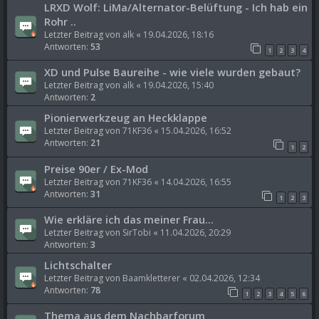
LRXD Wolf: LiMa/Alternator-Belüftung - Ich hab ein
Rohr ..
Letzter Beitrag von
alk
«
19.04.2026, 18:16
Antworten:
53
1
2
3
4
XD und Pulse Baureihe - wie viele wurden gebaut?
Letzter Beitrag von
alk
«
19.04.2026, 15:40
Antworten:
2
Pionierwerkzeug an Heckklappe
Letzter Beitrag von
71KF36
«
15.04.2026, 16:52
Antworten:
21
1
2
Preise 90er / Ex-Mod
Letzter Beitrag von
71KF36
«
14.04.2026, 16:55
Antworten:
31
1
2
3
Wie erkläre ich das meiner Frau...
Letzter Beitrag von
SirTobi
«
11.04.2026, 20:29
Antworten:
3
Lichtschalter
Letzter Beitrag von
Baamkletterer
«
02.04.2026, 12:34
Antworten:
78
1
2
3
4
5
6
Thema aus dem Nachbarforum