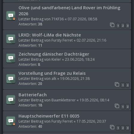
Olive (und sandfarbene) Land Rover im Frühling
2026
Letzter Beitrag von
71KF36
«
07.07.2026, 08:58
Antworten:
38
1
2
3
LRXD: Wolf-LiMa die Nächste
Letzter Beitrag von
Fursty Ferret
«
02.07.2026, 21:16
Antworten:
11
Zeichnung dänischer Dachträger
Letzter Beitrag von
Kieler
«
23.06.2026, 18:24
Antworten:
8
Vorstellung und Frage zu Relais
Letzter Beitrag von
alk
«
19.06.2026, 21:38
Antworten:
20
1
2
Batteriefach
Letzter Beitrag von
Baamkletterer
«
19.05.2026, 08:14
Antworten:
18
1
2
Hauptscheinwerfer E11 0035
Letzter Beitrag von
Fursty Ferret
«
17.05.2026, 20:37
Antworten:
40
1
2
3