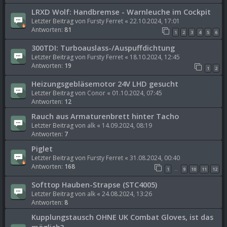
LRXD Wolf: Handbremse - Warnleuche im Cockpit
Letzter Beitrag von
Fursty Ferret
«
22.10.2024, 17:01
Antworten:
81
1
2
3
4
5
6
300TDI: Turboauslass-/Auspuffdichtung
Letzter Beitrag von
Fursty Ferret
«
18.10.2024, 12:45
Antworten:
19
1
2
Heizungsgebläsemotor 24V LHD gesucht
Letzter Beitrag von
Conor
«
01.10.2024, 07:45
Antworten:
12
Rauch aus Armaturenbrett hinter Tacho
Letzter Beitrag von
alk
«
14.09.2024, 08:19
Antworten:
7
Piglet
Letzter Beitrag von
Fursty Ferret
«
31.08.2024, 00:40
Antworten:
168
1
9
10
11
12
…
Softtop Hauben-Strapse (STC4005)
Letzter Beitrag von
alk
«
24.08.2024, 13:26
Antworten:
8
Kupplungstausch OHNE UK Combat Gloves, ist das