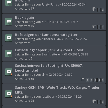
möglich?
Letzter Beitrag von
Fursty Ferret
«
30.06.2024, 02:34
Antworten:
17
1
2
Back again
Letzter Beitrag von
71KF36
«
23.06.2024, 17:16
Antworten:
15
1
2
Befestigen der Lampenschutzgitter
Letzter Beitrag von
Airborne1944
«
08.06.2024, 20:57
Antworten:
5
Entlassungspapier (DISC-O) vom UK MoD
Letzter Beitrag von
Baamkletterer
«
07.06.2024, 08:28
Antworten:
7
Suchscheinwerfer/Spotlight F.V.159907:
Leuchtmittel
Letzter Beitrag von
alk
«
02.06.2024, 21:59
Antworten:
65
1
2
3
4
5
Sankey GKN, 3/4t, Wide Track, WD, Cargo, Trailer
MK2.
Letzter Beitrag von
fossibear
«
29.05.2024, 18:29
Antworten:
28
1
2