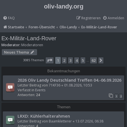
oliv-landy.org
FAQ
Registrieren
Anmelden
Startseite
Foren-Übersicht
Oliv-Landy
Ex-Militär-Land-Rover
Ex-Militär-Land-Rover
Moderator:
Moderatoren
Neues Thema
Seite
1
von
62
3085 Themen
1
2
3
4
5
62
Nächste
…
Bekanntmachungen
2026 Oliv Landy Deutschland Treffen 04.-06.09.2026
Letzter Beitrag von
71KF36
«
01.08.2026, 10:53
Verfasst in
Events
Antworten:
24
1
2
Themen
LRXD: Kühlerhalterahmen
Letzter Beitrag von
Baamkletterer
«
13.07.2026, 06:38
Antworten:
4