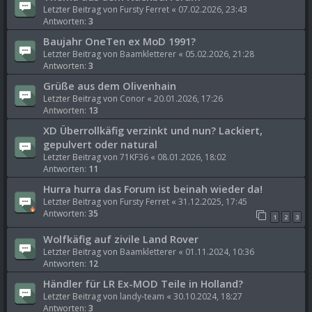
Letzter Beitrag von
Fursty Ferret
«
07.02.2026, 23:43
Antworten:
3
Baujahr OneTen ex MoD 1991?
Letzter Beitrag von
Baamkletterer
«
05.02.2026, 21:28
Antworten:
3
Grüße aus dem Olivenhain
Letzter Beitrag von
Conor
«
20.01.2026, 17:26
Antworten:
13
XD Überrollkäfig verzinkt und nun? Lackiert,
gepulvert oder natural
Letzter Beitrag von
71KF36
«
08.01.2026, 18:02
Antworten:
11
Hurra hurra das Forum ist beinah wieder da!
Letzter Beitrag von
Fursty Ferret
«
31.12.2025, 17:45
Antworten:
35
1
2
3
Wolfkäfig auf zivile Land Rover
Letzter Beitrag von
Baamkletterer
«
01.11.2024, 10:36
Antworten:
12
Händler für LR Ex-MOD Teile in Holland?
Letzter Beitrag von
landy-team
«
30.10.2024, 18:27
Antworten:
3