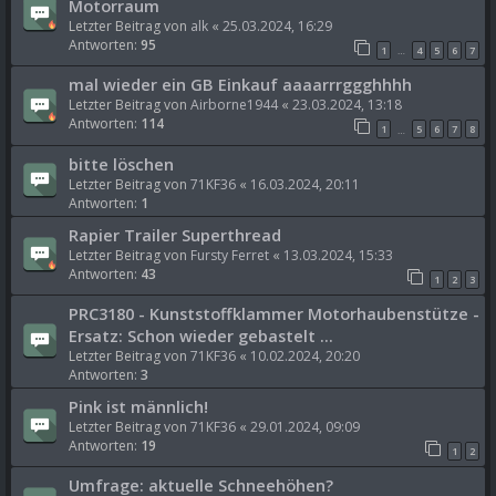
Motorraum
Letzter Beitrag von
alk
«
25.03.2024, 16:29
Antworten:
95
1
4
5
6
7
…
mal wieder ein GB Einkauf aaaarrrggghhhh
Letzter Beitrag von
Airborne1944
«
23.03.2024, 13:18
Antworten:
114
1
5
6
7
8
…
bitte löschen
Letzter Beitrag von
71KF36
«
16.03.2024, 20:11
Antworten:
1
Rapier Trailer Superthread
Letzter Beitrag von
Fursty Ferret
«
13.03.2024, 15:33
Antworten:
43
1
2
3
PRC3180 - Kunststoffklammer Motorhaubenstütze -
Ersatz: Schon wieder gebastelt ...
Letzter Beitrag von
71KF36
«
10.02.2024, 20:20
Antworten:
3
Pink ist männlich!
Letzter Beitrag von
71KF36
«
29.01.2024, 09:09
Antworten:
19
1
2
Umfrage: aktuelle Schneehöhen?