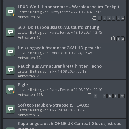
LRXD Wolf: Handbremse - Warnleuche im Cockpit
Letzter Beitrag von
Fursty Ferret
«
22.10.2024, 17:01
Antworten:
81
1
2
3
4
5
6
300TDI: Turboauslass-/Auspuffdichtung
Letzter Beitrag von
Fursty Ferret
«
18.10.2024, 12:45
Antworten:
19
1
2
Heizungsgebläsemotor 24V LHD gesucht
Letzter Beitrag von
Conor
«
01.10.2024, 07:45
Antworten:
12
Rauch aus Armaturenbrett hinter Tacho
Letzter Beitrag von
alk
«
14.09.2024, 08:19
Antworten:
7
Piglet
Letzter Beitrag von
Fursty Ferret
«
31.08.2024, 00:40
Antworten:
168
1
9
10
11
12
…
Softtop Hauben-Strapse (STC4005)
Letzter Beitrag von
alk
«
24.08.2024, 13:26
Antworten:
8
Kupplungstausch OHNE UK Combat Gloves, ist das