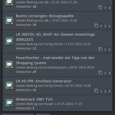
Letzter Beitrag von
alk
«
22.01.2024, 21:38
Antworten:
28
1
2
Bunte Leitungen: Bezugsquelle
Letzter Beitrag von
alk
«
19.01.2024, 15:20
Antworten:
39
1
2
3
LR 300TDI, XD, Wolf: Air cleaner mountings
(ERR2337)
Letzter Beitrag von
Fursty Ferret
«
12.01.2024, 23:31
Antworten:
22
1
2
Feuerlöscher - mal wieder ein Tipp von der
Shopping Queen
Letzter Beitrag von
krankenhausen
«
09.01.2024, 09:41
Antworten:
29
1
2
LR XD FFR: Ancillary Generator
Letzter Beitrag von
Fursty Ferret
«
07.01.2024, 16:05
Antworten:
42
1
2
3
Widetrack 1981 TUV
Letzter Beitrag von
SnowF
«
07.01.2024, 11:25
Antworten:
5