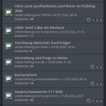
Olive (und sandfarbene) Land Rover im Frühling
2026
Letzter Beitrag von
71KF36
«
07.07.2026, 08:58
Antworten:
38
1
2
3
LRXD: Wolf-LiMa die Nächste
Letzter Beitrag von
Fursty Ferret
«
02.07.2026, 21:16
Antworten:
11
Zeichnung dänischer Dachträger
Letzter Beitrag von
Kieler
«
23.06.2026, 18:24
Antworten:
8
Vorstellung und Frage zu Relais
Letzter Beitrag von
alk
«
19.06.2026, 21:38
Antworten:
20
1
2
Batteriefach
Letzter Beitrag von
Baamkletterer
«
19.05.2026, 08:14
Antworten:
18
1
2
Hauptscheinwerfer E11 0035
Letzter Beitrag von
Fursty Ferret
«
17.05.2026, 20:37
Antworten:
40
1
2
3