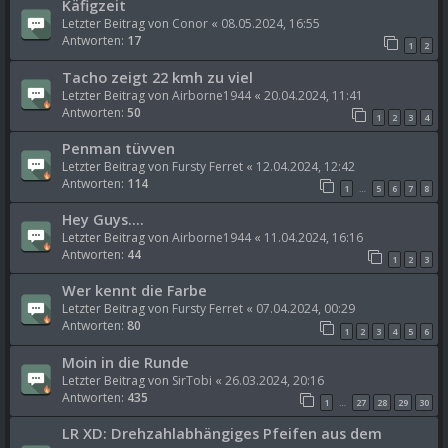
Käfigzeit
Letzter Beitrag von
Conor
«
08.05.2024, 16:55
Antworten:
17
1
2
Tacho zeigt 22 kmh zu viel
Letzter Beitrag von
Airborne1944
«
20.04.2024, 11:41
Antworten:
50
1
2
3
4
Penman tüvven
Letzter Beitrag von
Fursty Ferret
«
12.04.2024, 12:42
Antworten:
114
1
5
6
7
8
…
Hey Guys....
Letzter Beitrag von
Airborne1944
«
11.04.2024, 16:16
Antworten:
44
1
2
3
Wer kennt die Farbe
Letzter Beitrag von
Fursty Ferret
«
07.04.2024, 00:29
Antworten:
80
1
2
3
4
5
6
Moin in die Runde
Letzter Beitrag von
SirTobi
«
26.03.2024, 20:16
Antworten:
435
1
27
28
29
30
…
LR XD: Drehzahlabhängiges Pfeifen aus dem