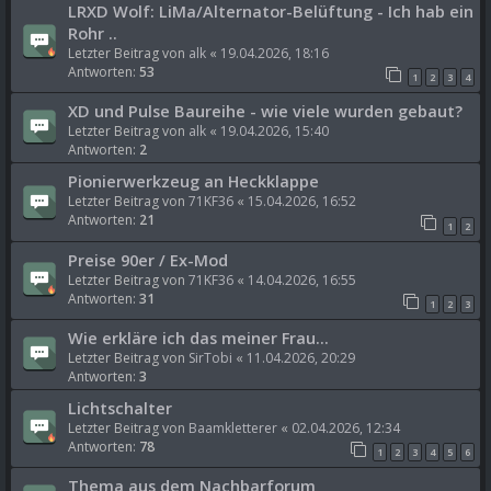
LRXD Wolf: LiMa/Alternator-Belüftung - Ich hab ein
Rohr ..
Letzter Beitrag von
alk
«
19.04.2026, 18:16
Antworten:
53
1
2
3
4
XD und Pulse Baureihe - wie viele wurden gebaut?
Letzter Beitrag von
alk
«
19.04.2026, 15:40
Antworten:
2
Pionierwerkzeug an Heckklappe
Letzter Beitrag von
71KF36
«
15.04.2026, 16:52
Antworten:
21
1
2
Preise 90er / Ex-Mod
Letzter Beitrag von
71KF36
«
14.04.2026, 16:55
Antworten:
31
1
2
3
Wie erkläre ich das meiner Frau...
Letzter Beitrag von
SirTobi
«
11.04.2026, 20:29
Antworten:
3
Lichtschalter
Letzter Beitrag von
Baamkletterer
«
02.04.2026, 12:34
Antworten:
78
1
2
3
4
5
6
Thema aus dem Nachbarforum