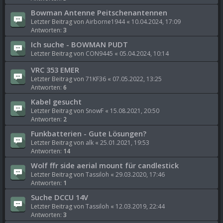
Bowman Antenne Peitschenantennen
Letzter Beitrag von
Airborne1944
«
10.04.2024, 17:09
Antworten:
3
Ich suche - BOWMAN PUDT
Letzter Beitrag von
CON9445
«
05.04.2024, 10:14
VRC 353 EMER
Letzter Beitrag von
71KF36
«
07.05.2022, 13:25
Antworten:
6
Kabel gesucht
Letzter Beitrag von
SnowF
«
15.08.2021, 20:50
Antworten:
2
Funkbatterien - Gute Lösungen?
Letzter Beitrag von
alk
«
25.01.2021, 19:53
Antworten:
14
Wolf ffr side aerial mount für candlestick
Letzter Beitrag von
Tassiloh
«
29.03.2020, 17:46
Antworten:
1
Suche DCCU 14V
Letzter Beitrag von
Tassiloh
«
12.03.2019, 22:44
Antworten:
3