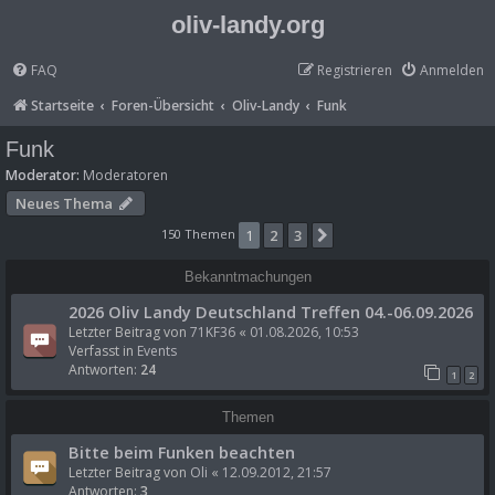
oliv-landy.org
FAQ
Registrieren
Anmelden
Startseite
Foren-Übersicht
Oliv-Landy
Funk
Funk
Moderator:
Moderatoren
Neues Thema
150 Themen
1
2
3
Nächste
Bekanntmachungen
2026 Oliv Landy Deutschland Treffen 04.-06.09.2026
Letzter Beitrag von
71KF36
«
01.08.2026, 10:53
Verfasst in
Events
Antworten:
24
1
2
Themen
Bitte beim Funken beachten
Letzter Beitrag von
Oli
«
12.09.2012, 21:57
Antworten:
3