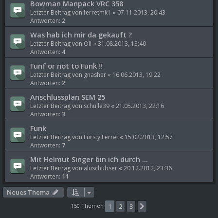
Bowman Manpack VRC 358
Letzter Beitrag von
ferretmk1
«
07.11.2013, 20:43
Antworten:
2
Was hab ich mir da gekauft ?
Letzter Beitrag von
Oli
«
31.08.2013, 13:40
Antworten:
4
Funf or not to Funk !!
Letzter Beitrag von
gnasher
«
16.06.2013, 19:22
Antworten:
2
Anschlussplan SEM 25
Letzter Beitrag von
schulle39
«
21.05.2013, 22:16
Antworten:
3
Funk
Letzter Beitrag von
Fursty Ferret
«
15.02.2013, 12:57
Antworten:
7
Mit Helmut Singer bin ich durch ...
Letzter Beitrag von
aluschubser
«
20.12.2012, 23:36
Antworten:
11
Neues Thema
150 Themen
1
2
3
Nächste