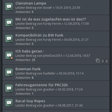
Clansman Lampe
Letzter Beitrag von
SnowF
«
18.01.2019, 23:39
Antworten:
9
Mir ist da was zugelaufen was ist das??
Letzter Beitrag von
Fursty Ferret
«
12.09.2018, 17:09
Antworten:
5
Kompatibilität zu BW Funk
Letzter Beitrag von
Fursty Ferret
«
04.09.2018, 21:21
Antworten:
5
ICh habs getan :
Letzter Beitrag von
JohnDoe2015
«
12.04.2018, 18:57
Antworten:
25
1
2
Bowman Funk
Letzter Beitrag von
Fuelkiller
«
03.04.2018, 15:14
Antworten:
8
Fahrzeugantenne für PRC320
Letzter Beitrag von
gnasher
«
03.02.2018, 17:24
Antworten:
1
Racal Guy Ropes
Letzter Beitrag von
gnasher
«
04.08.2017, 21:44