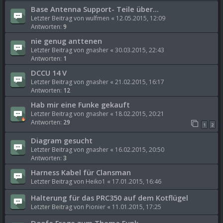
Base Antenna Support- Teile über...
Letzter Beitrag von
wulfmen
«
12.05.2015, 12:09
Antworten:
9
nie genug anttenen
Letzter Beitrag von
gnasher
«
30.03.2015, 22:43
Antworten:
1
DCCU 14 V
Letzter Beitrag von
gnasher
«
21.02.2015, 16:17
Antworten:
12
Hab mir eine Funke gekauft
Letzter Beitrag von
gnasher
«
18.02.2015, 20:21
Antworten:
29
1
2
Diagram gesucht
Letzter Beitrag von
gnasher
«
16.02.2015, 20:50
Antworten:
3
Harness Kabel für Clansman
Letzter Beitrag von
Heiko1
«
17.01.2015, 16:46
Halterung für das PRC350 auf dem Kotflügel
Letzter Beitrag von
Pionier
«
11.01.2015, 17:25
Doofe Frage zum Thema Funk