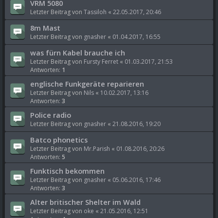
VRM 5080
Letzter Beitrag von
Tassiloh
«
22.05.2017, 20:46
8m Mast
Letzter Beitrag von
gnasher
«
01.04.2017, 16:55
was fürn Kabel brauche ich
Letzter Beitrag von
Fursty Ferret
«
01.03.2017, 21:53
Antworten:
1
englische Funkgeräte reparieren
Letzter Beitrag von
Nils
«
10.02.2017, 13:16
Antworten:
3
Police radio
Letzter Beitrag von
gnasher
«
21.08.2016, 19:20
Batco phonetics
Letzter Beitrag von
Mr.Parish
«
01.08.2016, 20:26
Antworten:
5
Funktisch bekommen
Letzter Beitrag von
gnasher
«
05.06.2016, 17:46
Antworten:
3
Alter britischer Shelter im Wald
Letzter Beitrag von
oke
«
21.05.2016, 12:51