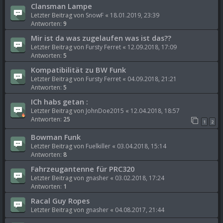
Clansman Lampe
Letzter Beitrag von
SnowF
«
18.01.2019, 23:39
Antworten:
9
Mir ist da was zugelaufen was ist das??
Letzter Beitrag von
Fursty Ferret
«
12.09.2018, 17:09
Antworten:
5
Kompatibilität zu BW Funk
Letzter Beitrag von
Fursty Ferret
«
04.09.2018, 21:21
Antworten:
5
ICh habs getan :
Letzter Beitrag von
JohnDoe2015
«
12.04.2018, 18:57
Antworten:
25
1
2
Bowman Funk
Letzter Beitrag von
Fuelkiller
«
03.04.2018, 15:14
Antworten:
8
Fahrzeugantenne für PRC320
Letzter Beitrag von
gnasher
«
03.02.2018, 17:24
Antworten:
1
Racal Guy Ropes
Letzter Beitrag von
gnasher
«
04.08.2017, 21:44