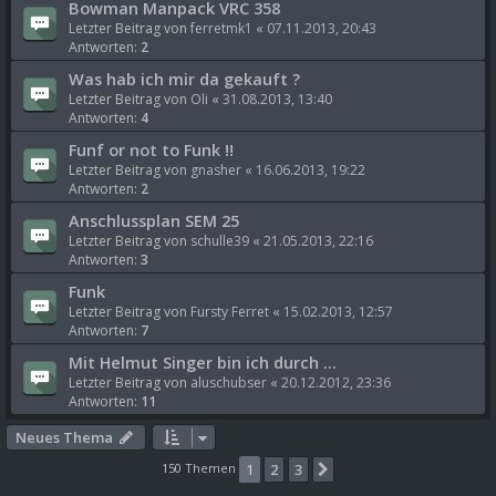
Bowman Manpack VRC 358
Letzter Beitrag von
ferretmk1
«
07.11.2013, 20:43
Antworten:
2
Was hab ich mir da gekauft ?
Letzter Beitrag von
Oli
«
31.08.2013, 13:40
Antworten:
4
Funf or not to Funk !!
Letzter Beitrag von
gnasher
«
16.06.2013, 19:22
Antworten:
2
Anschlussplan SEM 25
Letzter Beitrag von
schulle39
«
21.05.2013, 22:16
Antworten:
3
Funk
Letzter Beitrag von
Fursty Ferret
«
15.02.2013, 12:57
Antworten:
7
Mit Helmut Singer bin ich durch ...
Letzter Beitrag von
aluschubser
«
20.12.2012, 23:36
Antworten:
11
Neues Thema
150 Themen
1
2
3
Nächste