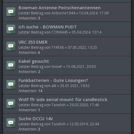
Bowman Antenne Peitschenantennen
Letzter Beitrag von
Airborne1944
«
10.04.2024, 17:09
Antworten:
3
Ich suche - BOWMAN PUDT
Letzter Beitrag von
CON9445
«
05.04.2024, 10:14
VRC 353 EMER
Letzter Beitrag von
71KF36
«
07.05.2022, 13:25
Antworten:
6
Kabel gesucht
Letzter Beitrag von
SnowF
«
15.08.2021, 20:50
Antworten:
2
Funkbatterien - Gute Lösungen?
Letzter Beitrag von
alk
«
25.01.2021, 19:53
Antworten:
14
Wolf ffr side aerial mount für candlestick
Letzter Beitrag von
Tassiloh
«
29.03.2020, 17:46
Antworten:
1
Suche DCCU 14V
Letzter Beitrag von
Tassiloh
«
12.03.2019, 22:44
Antworten:
3