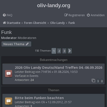
oliv-landy.org
FAQ
Registrieren
Anmelden
Startseite
Foren-Übersicht
Oliv-Landy
Funk
Funk
Moderator:
Moderatoren
Neues Thema
150 Themen
1
2
3
Nächste
Bekanntmachungen
2026 Oliv Landy Deutschland Treffen 04.-06.09.2026
Letzter Beitrag von
71KF36
«
01.08.2026, 10:53
Verfasst in
Events
Antworten:
24
1
2
Themen
Bitte beim Funken beachten
Letzter Beitrag von
Oli
«
12.09.2012, 21:57
Antworten:
3