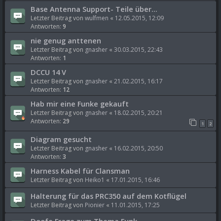
Base Antenna Support- Teile über...
Letzter Beitrag von
wulfmen
«
12.05.2015, 12:09
Antworten:
9
nie genug anttenen
Letzter Beitrag von
gnasher
«
30.03.2015, 22:43
Antworten:
1
DCCU 14 V
Letzter Beitrag von
gnasher
«
21.02.2015, 16:17
Antworten:
12
Hab mir eine Funke gekauft
Letzter Beitrag von
gnasher
«
18.02.2015, 20:21
Antworten:
29
1
2
Diagram gesucht
Letzter Beitrag von
gnasher
«
16.02.2015, 20:50
Antworten:
3
Harness Kabel für Clansman
Letzter Beitrag von
Heiko1
«
17.01.2015, 16:46
Halterung für das PRC350 auf dem Kotflügel
Letzter Beitrag von
Pionier
«
11.01.2015, 17:25
Doofe Frage zum Thema Funk