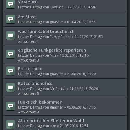
VRM 5080
Letzter Beitrag von
Tassiloh
«
22.05.2017, 20:46
8m Mast
Letzter Beitrag von
gnasher
«
01.04.2017, 16:55
was fürn Kabel brauche ich
Letzter Beitrag von
Fursty Ferret
«
01.03.2017, 21:53
Antworten:
1
englische Funkgeräte reparieren
Letzter Beitrag von
Nils
«
10.02.2017, 13:16
Antworten:
3
Police radio
Letzter Beitrag von
gnasher
«
21.08.2016, 19:20
Batco phonetics
Letzter Beitrag von
Mr.Parish
«
01.08.2016, 20:26
Antworten:
5
Funktisch bekommen
Letzter Beitrag von
gnasher
«
05.06.2016, 17:46
Antworten:
3
Alter britischer Shelter im Wald
Letzter Beitrag von
oke
«
21.05.2016, 12:51