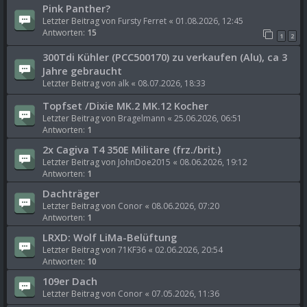
Pink Panther?
Letzter Beitrag von
Fursty Ferret
«
01.08.2026, 12:45
Antworten:
15
1
2
300Tdi Kühler (PCC500170) zu verkaufen (Alu), ca 3
Jahre gebraucht
Letzter Beitrag von
alk
«
08.07.2026, 18:33
Topfset /Dixie MK.2 MK.12 Kocher
Letzter Beitrag von
Bragelmann
«
25.06.2026, 06:51
Antworten:
1
2x Cagiva T4 350E Militare (frz./brit.)
Letzter Beitrag von
JohnDoe2015
«
08.06.2026, 19:12
Antworten:
1
Dachträger
Letzter Beitrag von
Conor
«
08.06.2026, 07:20
Antworten:
1
LRXD: Wolf LiMa-Belüftung
Letzter Beitrag von
71KF36
«
02.06.2026, 20:54
Antworten:
10
109er Dach
Letzter Beitrag von
Conor
«
07.05.2026, 11:36