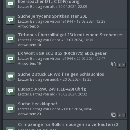
Eberspächer D1L C (24V) übrig
Letzter Beitrag von
alk
«
10.04.2024, 22:09
Suche Jerrycans Spritkanister 20L
Letzter Beitrag von
Airborne1944
«
13.03.2024, 12:29
Antworten:
5
Tithonus Überrollbügel 2Stk mit einem Strebenset
Letzter Beitrag von
Conor
«
13.03.2024, 10:36
Antworten:
10
LR Wolf: EGR ECU Box (RRC8775) abzugeben
Letzter Beitrag von
Airborne1944
«
25.02.2024, 09:47
Antworten:
16
1
2
Suche 2 stück LR Wolf Felgen Schlauchlos
Letzter Beitrag von
andik
«
20.02.2024, 13:25
Lucas 50/55W, 24V (LLB429) übrig
Letzter Beitrag von
alk
«
16.02.2024, 20:32
Suche Heckklappe!
Letzter Beitrag von
Conor
«
08.02.2024, 08:47
Antworten:
23
1
2
Crimpzange für Rollcrimpungen zu verkaufen (0-