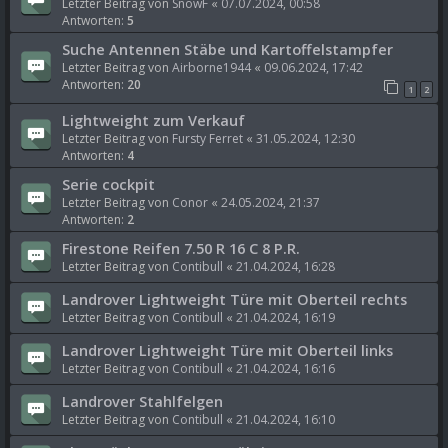
Letzter Beitrag von
SnowF
«
07.07.2024, 00:58
Antworten:
5
Suche Antennen Stäbe und Kartoffelstampfer
Letzter Beitrag von
Airborne1944
«
09.06.2024, 17:42
Antworten:
20
1
2
Lightweight zum Verkauf
Letzter Beitrag von
Fursty Ferret
«
31.05.2024, 12:30
Antworten:
4
Serie cockpit
Letzter Beitrag von
Conor
«
24.05.2024, 21:37
Antworten:
2
Firestone Reifen 7.50 R 16 C 8 P.R.
Letzter Beitrag von
Contibull
«
21.04.2024, 16:28
Landrover Lightweight Türe mit Oberteil rechts
Letzter Beitrag von
Contibull
«
21.04.2024, 16:19
Landrover Lightweight Türe mit Oberteil links
Letzter Beitrag von
Contibull
«
21.04.2024, 16:16
Landrover Stahlfelgen
Letzter Beitrag von
Contibull
«
21.04.2024, 16:10