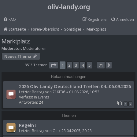
oliv-landy.org
FAQ
Registrieren
Anmelden
Startseite
Foren-Übersicht
Sonstiges
Marktplatz
Marktplatz
Moderator:
Moderatoren
Neues Thema
Seite
1
von
71
3513 Themen
1
2
3
4
5
71
Nächste
…
Bekanntmachungen
2026 Oliv Landy Deutschland Treffen 04.-06.09.2026
Letzter Beitrag von
71KF36
«
01.08.2026, 10:53
Verfasst in
Events
Antworten:
24
1
2
Themen
Regeln !
Letzter Beitrag von
Oli
«
23.04.2005, 20:23