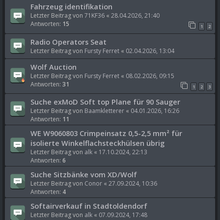
Fahrzeug identifikation
Letzter Beitrag von
71KF36
«
28.04.2026, 21:40
Antworten:
15
1
2
Radio Operators Seat
Letzter Beitrag von
Fursty Ferret
«
02.04.2026, 13:04
Wolf Auction
Letzter Beitrag von
Fursty Ferret
«
08.02.2026, 09:15
Antworten:
31
1
2
3
Suche exMoD Soft top Plane für 90 Sauger
Letzter Beitrag von
Baamkletterer
«
04.01.2026, 16:26
Antworten:
11
WE W9060803 Crimpeinsatz 0,5-2,5 mm² für
isolierte Winkelflachsteckhülsen übrig
Letzter Beitrag von
alk
«
17.10.2024, 22:13
Antworten:
6
Suche Sitzbänke vom XD/Wolf
Letzter Beitrag von
Conor
«
27.09.2024, 10:36
Antworten:
4
Softairverkauf in Stadtoldendorf
Letzter Beitrag von
alk
«
07.09.2024, 17:48