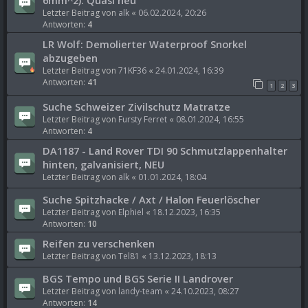
6mm^2): Quasi neu
Letzter Beitrag von
alk
«
06.02.2024, 20:26
Antworten:
4
LR Wolf: Demolierter Waterproof Snorkel
abzugeben
Letzter Beitrag von
71KF36
«
24.01.2024, 16:39
Antworten:
41
1
2
3
Suche Schweizer Zivilschutz Matratze
Letzter Beitrag von
Fursty Ferret
«
08.01.2024, 16:55
Antworten:
4
DA1187 - Land Rover TDI 90 Schmutzlappenhalter
hinten, galvanisiert, NEU
Letzter Beitrag von
alk
«
01.01.2024, 18:04
Suche Spitzhacke / Axt / Halon Feuerlöscher
Letzter Beitrag von
Elphiel
«
18.12.2023, 16:35
Antworten:
10
Reifen zu verschenken
Letzter Beitrag von
Tel81
«
13.12.2023, 18:13
BGS Tempo und BGS Serie II Landrover
Letzter Beitrag von
landy-team
«
24.10.2023, 08:27
Antworten:
14