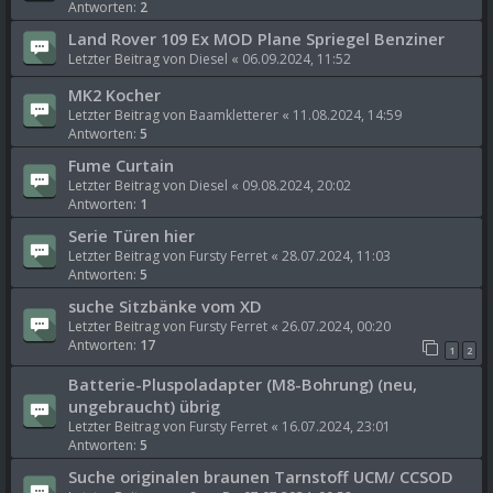
Antworten:
2
Land Rover 109 Ex MOD Plane Spriegel Benziner
Letzter Beitrag von
Diesel
«
06.09.2024, 11:52
MK2 Kocher
Letzter Beitrag von
Baamkletterer
«
11.08.2024, 14:59
Antworten:
5
Fume Curtain
Letzter Beitrag von
Diesel
«
09.08.2024, 20:02
Antworten:
1
Serie Türen hier
Letzter Beitrag von
Fursty Ferret
«
28.07.2024, 11:03
Antworten:
5
suche Sitzbänke vom XD
Letzter Beitrag von
Fursty Ferret
«
26.07.2024, 00:20
Antworten:
17
1
2
Batterie-Pluspoladapter (M8-Bohrung) (neu,
ungebraucht) übrig
Letzter Beitrag von
Fursty Ferret
«
16.07.2024, 23:01
Antworten:
5
Suche originalen braunen Tarnstoff UCM/ CCSOD