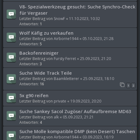
V8- Spezialwerkzeug gesucht: Suche Synchro-Check
für Vergaser
Letzter Beitrag von
SnowF
«
11.10.2023, 10:32
Antworten:
1
Wolf Käfig zu verkaufen
Letzter Beitrag von
Airborne1944
«
05.10.2023, 21:28
Antworten:
5
Backofenreiniger
Letzter Beitrag von
Fursty Ferret
«
25.09.2023, 21:20
Antworten:
3
Suche Wide Track Teile
Letzter Beitrag von
Baamkletterer
«
25.09.2023, 18:10
Antworten:
16
1
2
5x g90 reifen
Letzter Beitrag von
private
«
19.09.2023, 20:20
Suche Sankey Sacol Zugöse/ Auflaufbremse MD63
Letzter Beitrag von
alk
«
05.09.2023, 21:21
Antworten:
4
Suche Molle kompatible DMP (kein Desert) Taschen
Letzter Beitrag von
Airborne1944
«
03.09.2023, 16:19