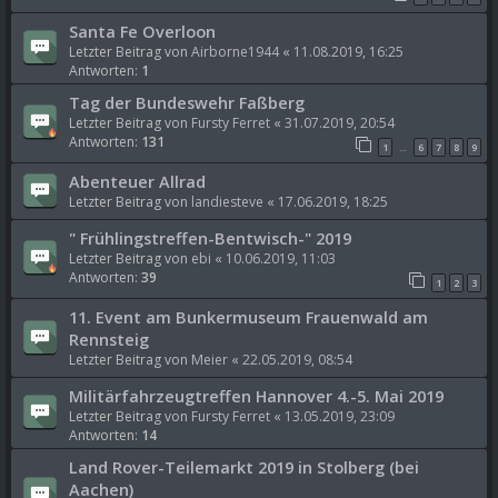
Santa Fe Overloon
Letzter Beitrag von
Airborne1944
«
11.08.2019, 16:25
Antworten:
1
Tag der Bundeswehr Faßberg
Letzter Beitrag von
Fursty Ferret
«
31.07.2019, 20:54
Antworten:
131
1
6
7
8
9
…
Abenteuer Allrad
Letzter Beitrag von
landiesteve
«
17.06.2019, 18:25
" Frühlingstreffen-Bentwisch-" 2019
Letzter Beitrag von
ebi
«
10.06.2019, 11:03
Antworten:
39
1
2
3
11. Event am Bunkermuseum Frauenwald am
Rennsteig
Letzter Beitrag von
Meier
«
22.05.2019, 08:54
Militärfahrzeugtreffen Hannover 4.-5. Mai 2019
Letzter Beitrag von
Fursty Ferret
«
13.05.2019, 23:09
Antworten:
14
Land Rover-Teilemarkt 2019 in Stolberg (bei
Aachen)