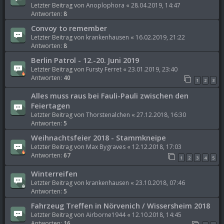
Letzter Beitrag von
Anoplophora
«
28.04.2019, 14:47
Antworten:
8
Convoy to remember
Letzter Beitrag von
krankenhausen
«
16.02.2019, 21:22
Antworten:
8
Berlin Patrol - 12.-20. Juni 2019
Letzter Beitrag von
Fursty Ferret
«
23.01.2019, 23:40
Antworten:
40
1
2
3
Alles muss raus bei Fauli-Pauli zwischen den
Feiertagen
Letzter Beitrag von
Thorstenalchen
«
27.12.2018, 16:30
Antworten:
5
Weihnachtsfeier 2018 - Stammkneipe
Letzter Beitrag von
Max Bygraves
«
12.12.2018, 17:03
Antworten:
67
1
2
3
4
5
Winterreifen
Letzter Beitrag von
krankenhausen
«
23.10.2018, 07:46
Antworten:
5
Fahrzeug Treffen in Nörvenich / Wissersheim 2018
Letzter Beitrag von
Airborne1944
«
12.10.2018, 14:45
Antworten:
16