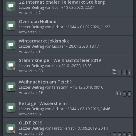
22. Internationaler Teilemarkt Stolberg
Letzter Beitrag von
90er
«
18.03.2020, 22:37
Antworten:
2
Overloon Holland!
Letzter Beitrag von
Airborne1944
«
01.02.2020, 11:22
Antworten:
6
Wintermarkt Jokkmokk
Letzter Beitrag von
Eisbaer
«
28.01.2020, 18:17
Antworten:
3
Stammkneipe - Weihnachtsfeier 2019
Letzter Beitrag von
ebi
«
21.01.2020, 18:03
Antworten:
33
1
2
3
Weihnachten am Teich?
Letzter Beitrag von
ferretmk1
«
13.12.2019, 09:10
Antworten:
19
1
2
Reforger Wissersheim
Letzter Beitrag von
Airborne1944
«
08.10.2019, 14:46
Antworten:
8
OLDT 2019
Letzter Beitrag von
Fursty Ferret
«
07.09.2019, 20:14
Antworten:
50
1
2
3
4