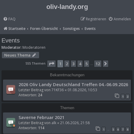
oliv-landy.org
FAQ
Registrieren
Anmelden
Startseite
Foren-Übersicht
Sonstiges
Events
Events
Moderator:
Moderatoren
Neues Thema
Seite
1
von
12
555 Themen
1
2
3
4
5
12
Nächste
…
Bekanntmachungen
2026 Oliv Landy Deutschland Treffen 04.-06.09.2026
Letzter Beitrag von
71KF36
«
01.08.2026, 10:53
Antworten:
24
1
2
Themen
Saverne Februar 2021
Letzter Beitrag von
alk
«
21.06.2026, 21:58
Antworten:
114
1
5
6
7
8
…