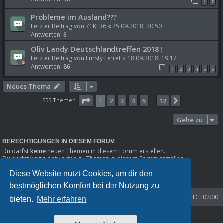
1
2
Probleme im Ausland???
Letzter Beitrag von
71KF36
«
25.09.2018, 20:50
Antworten:
6
Oliv Landy Deutschlandtreffen 2018 !
Letzter Beitrag von
Fursty Ferret
«
18.09.2018, 19:17
Antworten:
86
1
2
3
4
5
6
Neues Thema
Seite
1
von
12
555 Themen
1
2
3
4
5
12
Nächste
…
Gehe zu
BERECHTIGUNGEN IN DIESEM FORUM
Du darfst
keine
neuen Themen in diesem Forum erstellen.
Du darfst
keine
Antworten zu Themen in diesem Forum erstellen.
Du darfst deine Beiträge in diesem Forum
nicht
ändern.
Diese Website nutzt Cookies, um dir den
Du darfst deine Beiträge in diesem Forum
nicht
löschen.
Du darfst
keine
Dateianhänge in diesem Forum erstellen.
bestmöglichen Komfort bei der Nutzung zu
Startseite
Foren-Übersicht
Alle Zeiten sind
UTC+02:00
bieten.
Mehr erfahren
Powered by
phpBB
® Forum Software © phpBB Limited