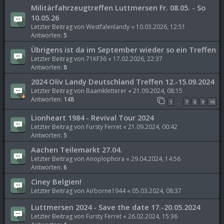
Militärfahrzeugtreffen Luttmersen Fr. 08.05. - So
10.05.26
Letzter Beitrag von
Westfalenlandy
«
10.03.2026, 12:51
Antworten:
5
Übrigens ist da im September wieder so ein Treffen
Letzter Beitrag von
71KF36
«
17.02.2026, 22:37
Antworten:
8
2024 Oliv Landy Deutschland Treffen 12.-15.09.2024
Letzter Beitrag von
Baamkletterer
«
21.09.2024, 08:15
Antworten:
148
1
7
8
9
10
…
Lionheart 1984 - Revival Tour 2024
Letzter Beitrag von
Fursty Ferret
«
21.09.2024, 00:42
Antworten:
5
Aachen Teilemarkt 27.04.
Letzter Beitrag von
Anoplophora
«
29.04.2024, 14:56
Antworten:
6
Ciney Belgien!
Letzter Beitrag von
Airborne1944
«
05.03.2024, 08:37
Luttmersen 2024 - Save the date 17.-20.05.2024
Letzter Beitrag von
Fursty Ferret
«
26.02.2024, 15:36