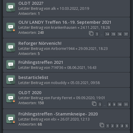
OLDT 2022?
Letzter Beitrag von
alk
«
10.03.2022, 20:19
Antworten:
1
OLIV LANDY Treffen 16.-19. September 2021
Letzter Beitrag von
krankenhausen
«
24.11.2021, 18:28
Antworten:
240
1
14
15
16
17
…
Reforger Nörvenich!
Letzter Beitrag von
Airborne1944
«
29.09.2021, 18:23
Antworten:
5
Frühlingstreffen 2021
Letzter Beitrag von
71KF36
«
08.06.2021, 16:43
bestarticlelist
Letzter Beitrag von
nobuddy
«
05.03.2021, 09:58
OLDT 2020
Letzter Beitrag von
Fursty Ferret
«
09.09.2020, 19:01
Antworten:
150
1
8
9
10
11
…
Frühlingstreffen -Stammkneipe- 2020
Letzter Beitrag von
ebi
«
26.07.2020, 12:13
Antworten:
68
1
2
3
4
5