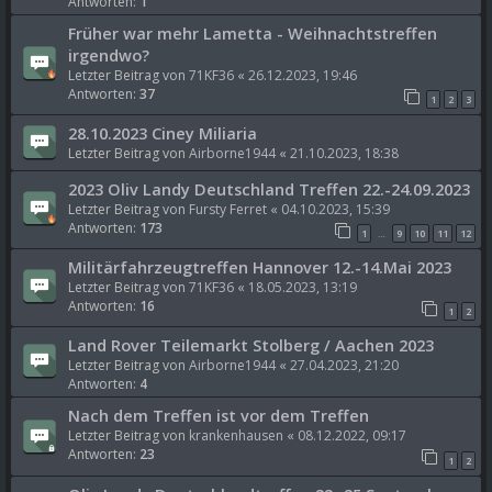
Antworten:
1
Früher war mehr Lametta - Weihnachtstreffen
irgendwo?
Letzter Beitrag von
71KF36
«
26.12.2023, 19:46
Antworten:
37
1
2
3
28.10.2023 Ciney Miliaria
Letzter Beitrag von
Airborne1944
«
21.10.2023, 18:38
2023 Oliv Landy Deutschland Treffen 22.-24.09.2023
Letzter Beitrag von
Fursty Ferret
«
04.10.2023, 15:39
Antworten:
173
1
9
10
11
12
…
Militärfahrzeugtreffen Hannover 12.-14.Mai 2023
Letzter Beitrag von
71KF36
«
18.05.2023, 13:19
Antworten:
16
1
2
Land Rover Teilemarkt Stolberg / Aachen 2023
Letzter Beitrag von
Airborne1944
«
27.04.2023, 21:20
Antworten:
4
Nach dem Treffen ist vor dem Treffen
Letzter Beitrag von
krankenhausen
«
08.12.2022, 09:17
Antworten:
23
1
2