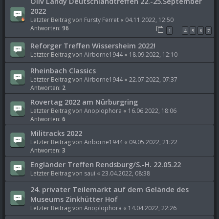
Oliv Landy Deutschlandtreffen 22.-25.September
2022
Letzter Beitrag von
Fursty Ferret
«
04.11.2022, 12:50
Antworten:
96
1
4
5
6
7
…
Reforger Treffen Wissersheim 2022!
Letzter Beitrag von
Airborne1944
«
18.09.2022, 12:10
Rheinbach Classics
Letzter Beitrag von
Airborne1944
«
22.07.2022, 07:37
Antworten:
2
Rovertag 2022 am Nürburgring
Letzter Beitrag von
Anoplophora
«
16.06.2022, 18:06
Antworten:
6
Militracks 2022
Letzter Beitrag von
Airborne1944
«
09.05.2022, 21:22
Antworten:
3
Engländer Treffen Rendsburg/S.-H. 22.05.22
Letzter Beitrag von
saui
«
23.04.2022, 08:38
24. privater Teilemarkt auf dem Gelände des
Museums Zinkhütter Hof
Letzter Beitrag von
Anoplophora
«
14.04.2022, 22:26