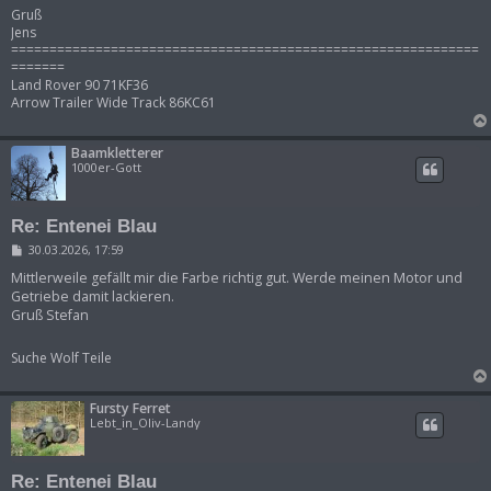
Gruß
Jens
=============================================================
=======
Land Rover 90 71KF36
Arrow Trailer Wide Track 86KC61
Baamkletterer
1000er-Gott
Re: Entenei Blau
B
30.03.2026, 17:59
e
i
Mittlerweile gefällt mir die Farbe richtig gut. Werde meinen Motor und
t
Getriebe damit lackieren.
r
Gruß Stefan
a
g
Suche Wolf Teile
Fursty Ferret
Lebt_in_Oliv-Landy
Re: Entenei Blau