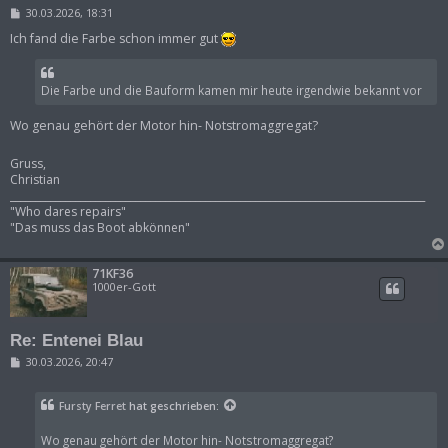
B
30.03.2026, 18:31
e
i
Ich fand die Farbe schon immer gut
t
r
a
g
Die Farbe und die Bauform kamen mir heute irgendwie bekannt vor
Wo genau gehört der Motor hin- Notstromaggregat?
Gruss,
Christian
___________________________________________________________________________________
"Who dares repairs"
"Das muss das Boot abkönnen"
71KF36
1000er-Gott
Re: Entenei Blau
B
30.03.2026, 20:47
e
i
t
Fursty Ferret
hat geschrieben:
r
a
g
Wo genau gehört der Motor hin- Notstromaggregat?