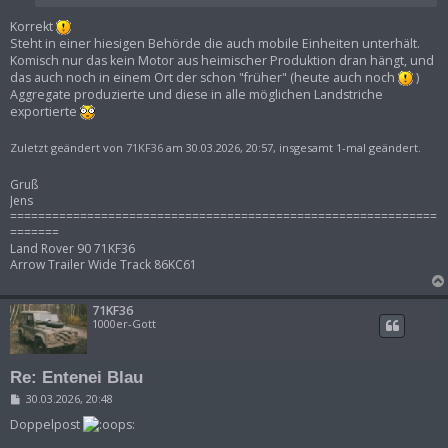
Korrekt
Steht in einer hiesigen Behörde die auch mobile Einheiten unterhält.
Komisch nur das kein Motor aus heimischer Produktion dran hängt, und
das auch noch in einem Ort der schon "früher" (heute auch noch
)
Aggregate produzierte und diese in alle möglichen Landstriche
exportierte
Zuletzt geändert von
71KF36
am 30.03.2026, 20:57, insgesamt 1-mal geändert.
Gruß
Jens
=============================================================
=======
Land Rover 90 71KF36
Arrow Trailer Wide Track 86KC61
71KF36
1000er-Gott
Re: Entenei Blau
B
30.03.2026, 20:48
e
i
Doppelpost
t