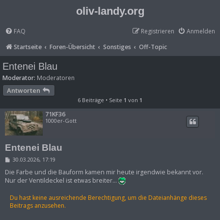
oliv-landy.org
FAQ
Registrieren
Anmelden
Startseite
Foren-Übersicht
Sonstiges
Off-Topic
Entenei Blau
Moderator:
Moderatoren
Antworten
6 Beiträge • Seite
1
von
1
71KF36
1000er-Gott
Entenei Blau
B
30.03.2026, 17:19
e
i
Die Farbe und die Bauform kamen mir heute irgendwie bekannt vor.
t
Nur der Ventildeckel ist etwas breiter...
r
a
g
Du hast keine ausreichende Berechtigung, um die Dateianhänge dieses
Beitrags anzusehen.