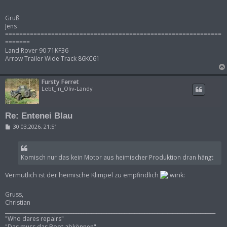
r
a
g
Gruß
Jens
=============================================================
=======
Land Rover 90 71KF36
Arrow Trailer Wide Track 86KC61
Fursty Ferret
Lebt_in_Oliv-Landy
Re: Entenei Blau
B
30.03.2026, 21:51
e
i
t
r
Komisch nur das kein Motor aus heimischer Produktion dran hängt
a
g
Vermutlich ist der heimische Klimpel zu empfindlich
Gruss,
Christian
___________________________________________________________________________________
"Who dares repairs"
"Das muss das Boot abkönnen"