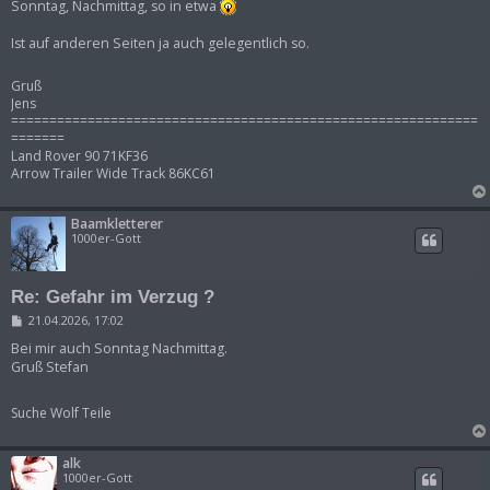
Sonntag, Nachmittag, so in etwa
Ist auf anderen Seiten ja auch gelegentlich so.
Gruß
Jens
=============================================================
=======
Land Rover 90 71KF36
Arrow Trailer Wide Track 86KC61
Baamkletterer
1000er-Gott
Re: Gefahr im Verzug ?
B
21.04.2026, 17:02
e
i
Bei mir auch Sonntag Nachmittag.
t
Gruß Stefan
r
a
g
Suche Wolf Teile
alk
1000er-Gott