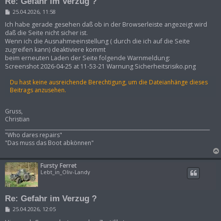
Re: Gefahr im Verzug ?
B
25.04.2026, 11:58
e
i
Ich habe gerade gesehen daß ob in der Browserleiste angezeigt wird
t
daß die Seite nicht sicher ist.
r
Wenn ich die Ausnahmeeinstellung ( durch die ich auf die Seite
a
zugreifen kann) deaktiviere kommt
g
beim erneuten Laden der Seite folgende Warnmeldung:
Screenshot 2026-04-25 at 11-53-21 Warnung Sicherheitsrisiko.png
Du hast keine ausreichende Berechtigung, um die Dateianhänge dieses
Beitrags anzusehen.
Gruss,
Christian
___________________________________________________________________________________
"Who dares repairs"
"Das muss das Boot abkönnen"
Fursty Ferret
Lebt_in_Oliv-Landy
Re: Gefahr im Verzug ?
B
25.04.2026, 12:05
e