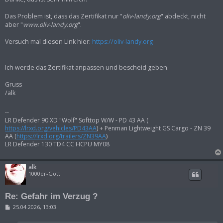
Das Problem ist, dass das Zertifikat nur "
oliv-landy.org
" abdeckt, nicht
aber "
www.oliv-landy.org
".
Versuch mal diesen Link hier:
https://oliv-landy.org
Ich werde das Zertifikat anpassen und bescheid geben.
Gruss
/alk
--
LR Defender 90 XD "Wolf" Softtop W/W - PD 43 AA (
https://lrxd.org/vehicles/PD43AA
) + Penman Lightweight GS Cargo - ZN 39
AA (
https://lrxd.org/trailers/ZN39AA
)
LR Defender 130 TD4 CC HCPU MY08
alk
1000er-Gott
Re: Gefahr im Verzug ?
B
25.04.2026, 13:03
e
i