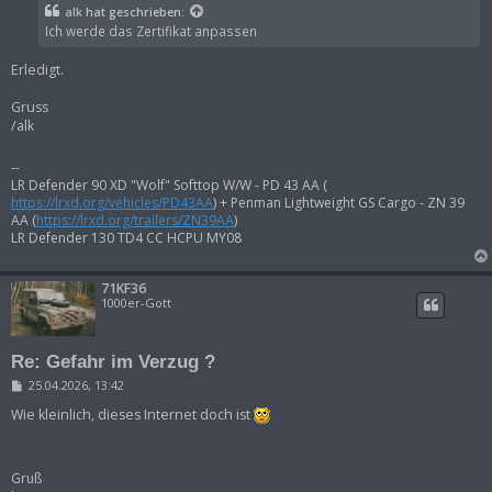
t
alk
hat geschrieben:
r
Ich werde das Zertifikat anpassen
a
g
Erledigt.
Gruss
/alk
--
LR Defender 90 XD "Wolf" Softtop W/W - PD 43 AA (
https://lrxd.org/vehicles/PD43AA
) + Penman Lightweight GS Cargo - ZN 39
AA (
https://lrxd.org/trailers/ZN39AA
)
LR Defender 130 TD4 CC HCPU MY08
71KF36
1000er-Gott
Re: Gefahr im Verzug ?
B
25.04.2026, 13:42
e
i
Wie kleinlich, dieses Internet doch ist
t
r
a
g
Gruß