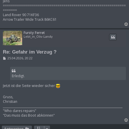
Jens
=============================================================
=======
Land Rover 90 71KF36
Arrow Trailer Wide Track 86KC61
Fursty Ferret
Lebt_in_Oliv-Landy
Re: Gefahr im Verzug ?
B
25.04.2026, 20:22
e
i
t
r
Erledigt.
a
g
Jetzt ist die Seite wieder sicher
Gruss,
Christian
___________________________________________________________________________________
"Who dares repairs"
"Das muss das Boot abkönnen"
Antworten