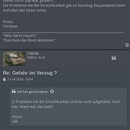
Leider nicht- das war gestern.
Die Probleme mit der Erreichbarkeit gab es Sonntag. Da passierte beim
Aufrufen der Seite nichts.
Gruss,
Christian
___________________________________________________________________________________
"Who dares repairs"
"Das muss das Boot abkönnen"
71KF36
1000er-Gott
Re: Gefahr im Verzug ?
B
21.04.2026, 16:04
e
i
t
alk
hat geschrieben:
r
a
g
2. Probleme mit der Erreichbarkeit sind mir nicht aufgefallen. Auch
hier: Wann war das bitte?
Gruss
/alk