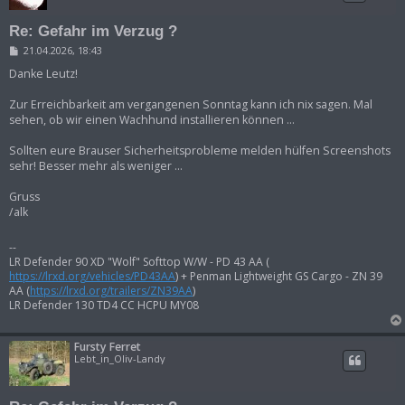
Re: Gefahr im Verzug ?
B
21.04.2026, 18:43
e
i
Danke Leutz!
t
r
Zur Erreichbarkeit am vergangenen Sonntag kann ich nix sagen. Mal
a
sehen, ob wir einen Wachhund installieren können ...
g
Sollten eure Brauser Sicherheitsprobleme melden hülfen Screenshots
sehr! Besser mehr als weniger ...
Gruss
/alk
--
LR Defender 90 XD "Wolf" Softtop W/W - PD 43 AA (
https://lrxd.org/vehicles/PD43AA
) + Penman Lightweight GS Cargo - ZN 39
AA (
https://lrxd.org/trailers/ZN39AA
)
LR Defender 130 TD4 CC HCPU MY08
Fursty Ferret
Lebt_in_Oliv-Landy