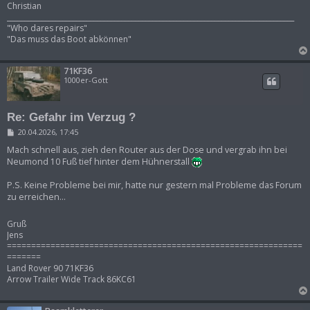
Christian
___________________________________________________________________________________
"Who dares repairs"
"Das muss das Boot abkönnen"
71KF36
1000er-Gott
Re: Gefahr im Verzug ?
B
20.04.2026, 17:45
e
i
Mach schnell aus, zieh den Router aus der Dose und vergrab ihn bei
t
Neumond 10 Fuß tief hinter dem Hühnerstall
r
a
P.S. Keine Probleme bei mir, hatte nur gestern mal Probleme das Forum
g
zu erreichen...
Gruß
Jens
=============================================================
=======
Land Rover 90 71KF36
Arrow Trailer Wide Track 86KC61