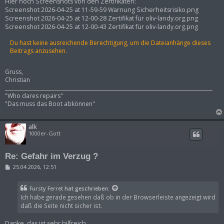
i
Hier noch Screenshots von den Zertifikaten:
t
Screenshot 2026-04-25 at 11-59-59 Warnung Sicherheitsrisiko.png
r
Screenshot 2026-04-25 at 12-00-28 Zertifikat für oliv-landy.org.png
a
Screenshot 2026-04-25 at 12-00-43 Zertifikat für oliv-landy.org.png
g
Du hast keine ausreichende Berechtigung, um die Dateianhänge dieses
Beitrags anzusehen.
Gruss,
Christian
___________________________________________________________________________________
"Who dares repairs"
"Das muss das Boot abkönnen"
alk
1000er-Gott
Re: Gefahr im Verzug ?
B
25.04.2026, 12:51
e
i
t
Fursty Ferret
hat geschrieben:
r
Ich habe gerade gesehen daß ob in der Browserleiste angezeigt wird
a
g
daß die Seite nicht sicher ist.
Danke, das ist sehr hilfreich.