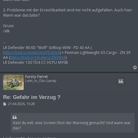
2. Probleme mit der Erreichbarkeit sind mir nicht aufgefallen. Auch hier:
Wann war das bitte?
Gruss
/alk
--
LR Defender 90 XD "Wolf" Softtop W/W - PD 43 AA (
https://lrxd.org/vehicles/PD43AA
) + Penman Lightweight GS Cargo - ZN 39
AA (
https://lrxd.org/trailers/ZN39AA
)
LR Defender 130 TD4 CC HCPU MY08
Fursty Ferret
Lebt_in_Oliv-Landy
Re: Gefahr im Verzug ?
B
21.04.2026, 15:28
e
i
t
r
Hast du evtl. eine Screen-Shot der Warnung gemacht? Und wann war
a
g
das?