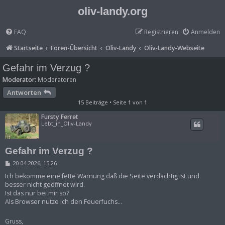
oliv-landy.org
FAQ
Registrieren
Anmelden
Startseite
Foren-Übersicht
Oliv-Landy
Oliv-Landy-Webseite
Gefahr im Verzug ?
Moderator:
Moderatoren
Antworten
15 Beiträge • Seite
1
von
1
Fursty Ferret
Lebt_in_Oliv-Landy
Gefahr im Verzug ?
B
20.04.2026, 15:26
e
i
Ich bekomme eine fette Warnung daß die Seite verdächtig ist und
t
besser nicht geöffnet wird.
r
Ist das nur bei mir so?
a
Als Browser nutze ich den Feuerfuchs...
g
Gruss,