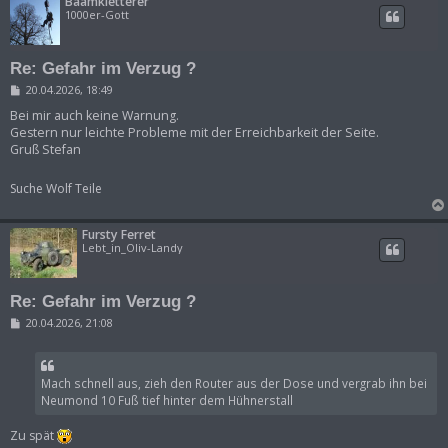
Baamkletterer
1000er-Gott
Re: Gefahr im Verzug ?
B
20.04.2026, 18:49
e
i
Bei mir auch keine Warnung.
t
Gestern nur leichte Probleme mit der Erreichbarkeit der Seite.
r
Gruß Stefan
a
g
Suche Wolf Teile
Fursty Ferret
Lebt_in_Oliv-Landy
Re: Gefahr im Verzug ?
B
20.04.2026, 21:08
e
i
t
r
Mach schnell aus, zieh den Router aus der Dose und vergrab ihn bei
a
g
Neumond 10 Fuß tief hinter dem Hühnerstall
Zu spät