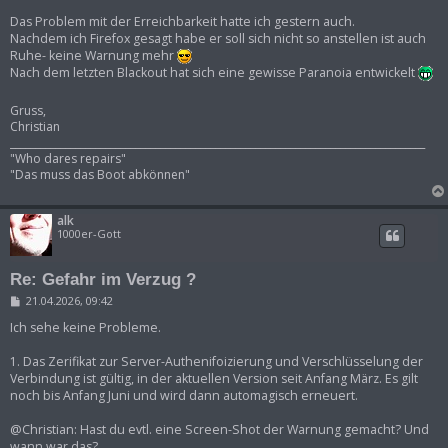
Das Problem mit der Erreichbarkeit hatte ich gestern auch.
Nachdem ich Firefox gesagt habe er soll sich nicht so anstellen ist auch
Ruhe- keine Warnung mehr
Nach dem letzten Blackout hat sich eine gewisse Paranoia entwickelt
Gruss,
Christian
___________________________________________________________________________________
"Who dares repairs"
"Das muss das Boot abkönnen"
alk
1000er-Gott
Re: Gefahr im Verzug ?
B
21.04.2026, 09:42
e
i
Ich sehe keine Probleme.
t
r
1. Das Zerifikat zur Server-Authenifoizierung und Verschlüsselung der
a
Verbindung ist gültig, in der aktuellen Version seit Anfang März. Es gilt
g
noch bis Anfang Juni und wird dann automagisch erneuert.
@Christian: Hast du evtl. eine Screen-Shot der Warnung gemacht? Und
wann war das?